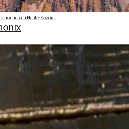
caniques en Haute-Savoie !
monix