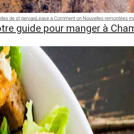
lles de st gervais
Leave a Comment
on Nouvelles remontées mé
tre guide pour manger à Cha