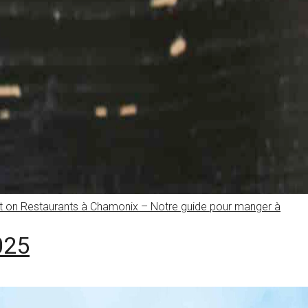
t
on Restaurants à Chamonix – Notre guide pour manger à
025