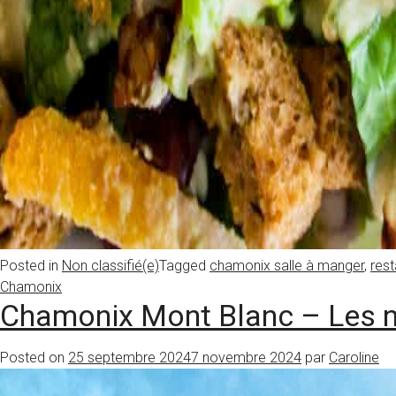
Posted in
Non classifié(e)
Tagged
chamonix salle à manger
,
res
Chamonix
Chamonix Mont Blanc – Les no
Posted on
25 septembre 2024
7 novembre 2024
par
Caroline