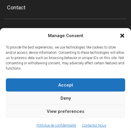
Contact
Manage Consent
To provide the best experiences, we use technologies like cookies to store
and/or access device information. Consenting to these technologies will allow
us to process data such as browsing behavior or unique IDs on this site. Not
consenting or withdrawing consent, may adversely affect certain features and
functions.
Accept
Deny
View preferences
ⓘ
The new European Entry/Exit System is now in place.
MORE INFORMATION
© Copyright Mountain Drop-offs Ltd 2016-2024
Politique de confidentialité
Contactez Nous