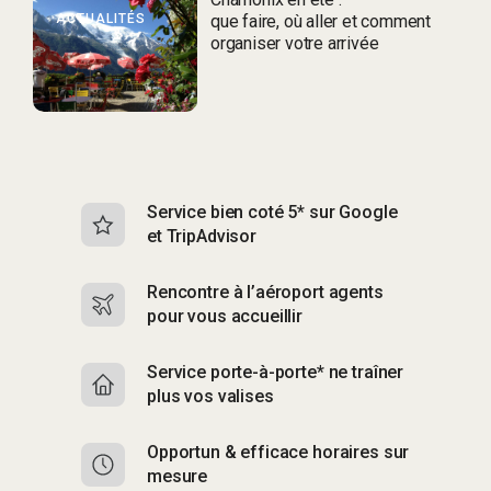
ACTUALITÉS
que faire, où aller et comment
organiser votre arrivée
Service bien coté 5* sur Google
Sk
et TripAdvisor
s
Rencontre à l’aéroport agents
S
pour vous accueillir
p
Service porte-à-porte* ne traîner
R
plus vos valises
g
Opportun & efficace horaires sur
S
mesure
b