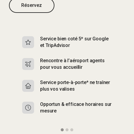
Réservez
Service bien coté 5* sur Google
Sk
et TripAdvisor
s
Rencontre à l’aéroport agents
S
pour vous accueillir
p
Service porte-à-porte* ne traîner
R
plus vos valises
g
Opportun & efficace horaires sur
S
mesure
b