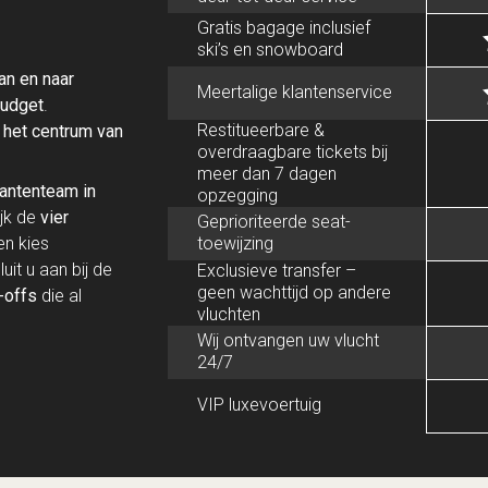
Gratis bagage inclusief
ski’s en snowboard
an en naar
Meertalige klantenservice
udget
.
Restitueerbare &
t
het centrum van
overdraagbare tickets bij
meer dan 7 dagen
lantenteam in
opzegging
ijk de
vier
Geprioriteerde seat-
en kies
toewijzing
uit u aan bij de
Exclusieve transfer –
geen wachttijd op andere
-offs
die al
vluchten
Wij ontvangen uw vlucht
24/7
VIP luxevoertuig