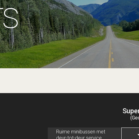
rs
Supe
(Ge
Ruime minibussen met
deur-tot-deur service