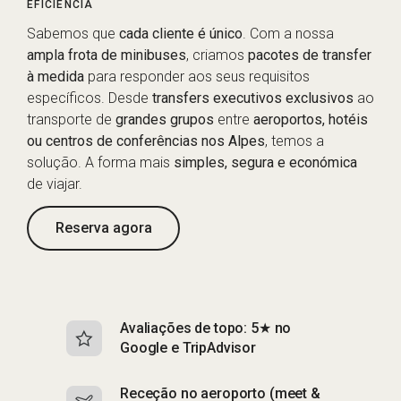
EFICIÊNCIA
Sabemos que
cada cliente é único
. Com a nossa
ampla frota de minibuses
, criamos
pacotes de transfer
à medida
para responder aos seus requisitos
específicos. Desde
transfers executivos exclusivos
ao
transporte de
grandes grupos
entre
aeroportos, hotéis
ou centros de conferências nos Alpes
, temos a
solução. A forma mais
simples, segura e económica
de viajar.
Reserva agora
Avaliações de topo: 5★ no
S
Google e TripAdvisor
e
Receção no aeroporto (meet &
S