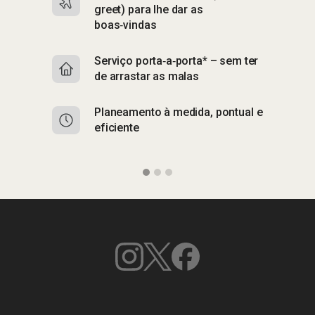
greet) para lhe dar as
p
boas‑vindas
A
Serviço porta‑a‑porta* – sem ter
p
de arrastar as malas
E
Planeamento à medida, pontual e
e
eficiente