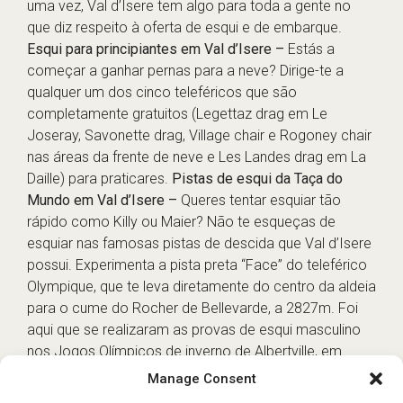
uma vez, Val d’Isere tem algo para toda a gente no
que diz respeito à oferta de esqui e de embarque.
Esqui para principiantes em Val d’Isere –
Estás a
começar a ganhar pernas para a neve? Dirige-te a
qualquer um dos cinco teleféricos que são
completamente gratuitos (Legettaz drag em Le
Joseray, Savonette drag, Village chair e Rogoney chair
nas áreas da frente de neve e Les Landes drag em La
Daille) para praticares.
Pistas de esqui da Taça do
Mundo em Val d’Isere –
Queres tentar esquiar tão
rápido como Killy ou Maier? Não te esqueças de
esquiar nas famosas pistas de descida que Val d’Isere
possui. Experimenta a pista preta “Face” do teleférico
Olympique, que te leva diretamente do centro da aldeia
para o cume do Rocher de Bellevarde, a 2827m. Foi
aqui que se realizaram as provas de esqui masculino
nos Jogos Olímpicos de inverno de Albertville, em
1992. Depois, segue para o outro lado, para La Daille,
Manage Consent
através das pistas “OK” e “Orange”, que também foram