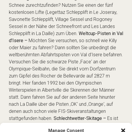
Schnee zurechtzufinden? Nutzen Sie einen der fünf
kostenlosen Lifte (Legettaz Schlepplift in Le Joseray,
Savonette Schlepplift, Village Sessel und Rogoney
Sessel in der Nähe der Schneefront und Les Landes
Schlepplift in La Daille) zum Üben.
Weltcup-Pisten in Val
d’Isere –
Möchten Sie versuchen, so schnell wie Killy
oder Maier zu fahren? Dann sollten Sie unbedingt die
weltberühmten Abfahrtspisten von Val d’Isere befahren.
Versuchen Sie die schwarze Piste ‚Face‘ an der
Olympique-Seilbahn, die Sie direkt vom Dorfzentrum
zum Gipfel des Rocher de Bellevarde auf 2827 m
bringt. Hier fanden 1992 bei den Olympischen
Winterspielen in Albertville die Skirennen der Männer
statt. Dann fahren Sie auf der anderen Seite hinunter
nach La Daille über die Pisten ‚OK‘ und ‚Orange‘, auf
denen auch schon viele FIS-Skiveranstaltungen
stattgefunden haben.
Schlechtwetter-Skitage –
Es ist
ein Whiteout-Tag? Fahren Sie mit der Daille-Seilbahn
Manage Consent