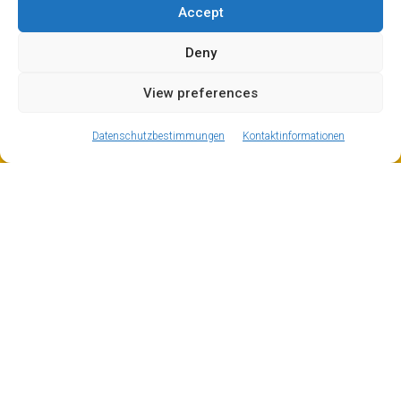
Accept
Deny
View preferences
ⓘ
The new European Entry/Exit System is now in place.
MORE INFORMATION
Datenschutzbestimmungen
Kontaktinformationen
Flaine Transfer
Flaine ist wirklich ein ganz besonderer Ort. Selbst wenn
Ihnen die Architektur nicht gefällt, so ist sie doch
zweckmäßig (entworfen von Marcel Breuer, dem