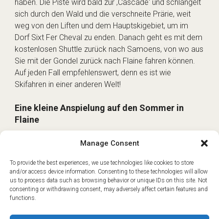
haben. Die Piste wird bald zur ‚Cascade‘ und schlängelt
sich durch den Wald und die verschneite Prärie, weit
weg von den Liften und dem Hauptskigebiet, um im
Dorf Sixt Fer Cheval zu enden. Danach geht es mit dem
kostenlosen Shuttle zurück nach Samoens, von wo aus
Sie mit der Gondel zurück nach Flaine fahren können.
Auf jeden Fall empfehlenswert, denn es ist wie
Skifahren in einer anderen Welt!
Eine kleine Anspielung auf den Sommer in
Flaine
Das war’s für den Winter, aber was ist mit dem
Manage Consent
Sommer? Nun, Flaine ist im Sommer ziemlich ruhig,
aber es lohnt sich, dorthin zu fahren, um die
To provide the best experiences, we use technologies like cookies to store
and/or access device information. Consenting to these technologies will allow
unglaubliche Landschaft ohne Schnee zu sehen –
us to process data such as browsing behavior or unique IDs on this site. Not
riesige Schwaden von zerklüftetem Gestein, die wirklich
consenting or withdrawing consent, may adversely affect certain features and
sehr beeindruckend sind.
functions.