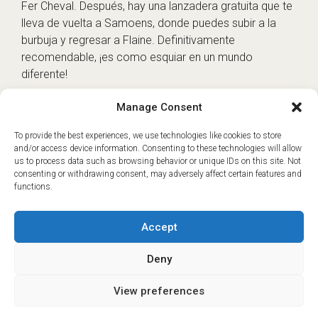
Fer Cheval. Después, hay una lanzadera gratuita que te
lleva de vuelta a Samoens, donde puedes subir a la
burbuja y regresar a Flaine. Definitivamente
recomendable, ¡es como esquiar en un mundo
diferente!
Un pequeño guiño al verano en Flaine
Manage Consent
El invierno está cubierto, pero ¿y el verano? Bueno,
To provide the best experiences, we use technologies like cookies to store
and/or access device information. Consenting to these technologies will allow
Flaine está bastante tranquila en verano, pero merece
us to process data such as browsing behavior or unique IDs on this site. Not
la pena subir hasta allí para ver el increíble paisaje sin
consenting or withdrawing consent, may adversely affect certain features and
nieve: enormes franjas de roca fisurada, que es
functions.
realmente impresionante.
Accept
Deny
View preferences
ⓘ
The new European Entry/Exit System is now in place.