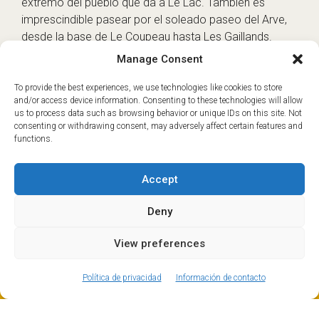
extremo del pueblo que da a Le Lac. También es
imprescindible pasear por el soleado paseo del Arve,
desde la base de Le Coupeau hasta Les Gaillands.
Tanto si te trasladas a Les Houches como a Servoz,
Manage Consent
sabrás que estarás a las puertas del macizo del Mont
Blanc en aproximadamente una hora desde Ginebra,
To provide the best experiences, we use technologies like cookies to store
and/or access device information. Consenting to these technologies will allow
¡así que podrás aprovechar al máximo tu tiempo en la
us to process data such as browsing behavior or unique IDs on this site. Not
montaña!
consenting or withdrawing consent, may adversely affect certain features and
functions.
Accept
Deny
View preferences
ⓘ
The new European Entry/Exit System is now in place.
MORE INFORMATION
Política de privacidad
Información de contacto