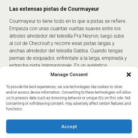
Las extensas pistas de Courmayeur
Courmayeur lo tiene todo en lo que a pistas se refiere.
Empieza con unas cuantas vueltas suaves entre los
árboles alrededor del telesilla Pra Neyron, luego sube
al col de Checrouit y recorre esas pistas largas y
anchas alrededor del telesilla Gabba. Cuando tengas
piernas de esquiador, enfréntate a la larga, empinada y
estrecha pista Internazionale. Es un auténtico
quemapiernas y suele estar muy transitada, así que es
Manage Consent
todo un reto. Desde allí baja a Zerotta, el claro soleado
al pie de las montañas donde puedes tomar algo y
To provide the best experiences, we use technologies like cookies to store
and/or access device information. Consenting to these technologies will allow
relajarte en una tumbona. Los amantes de la nieve
us to process data such as browsing behavior or unique IDs on this site. Not
polvo querrán hacer cola para subir al pequeño
consenting or withdrawing consent, may adversely affect certain features and
teleférico de Youla, que da acceso a un montón de
functions.
pistas fuera de pista. Una advertencia: si coges el
teleférico aún más pequeño, llamado Arp, desde la
Accept
cima de Youla, sólo accede a zonas sin señalizar ni