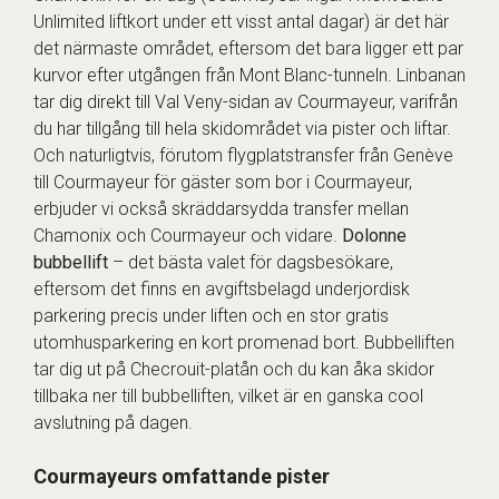
Unlimited liftkort under ett visst antal dagar) är det här
det närmaste området, eftersom det bara ligger ett par
kurvor efter utgången från Mont Blanc-tunneln. Linbanan
tar dig direkt till Val Veny-sidan av Courmayeur, varifrån
du har tillgång till hela skidområdet via pister och liftar.
Och naturligtvis, förutom flygplatstransfer från Genève
till Courmayeur för gäster som bor i Courmayeur,
erbjuder vi också skräddarsydda transfer mellan
Chamonix och Courmayeur och vidare.
Dolonne
bubbellift
– det bästa valet för dagsbesökare,
eftersom det finns en avgiftsbelagd underjordisk
parkering precis under liften och en stor gratis
utomhusparkering en kort promenad bort. Bubbelliften
tar dig ut på Checrouit-platån och du kan åka skidor
tillbaka ner till bubbelliften, vilket är en ganska cool
avslutning på dagen.
Courmayeurs omfattande pister