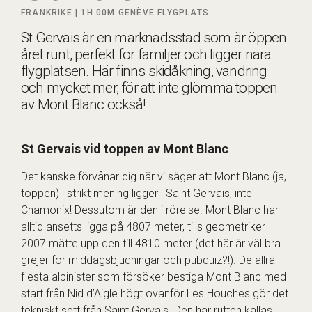
FRANKRIKE |
1H 00M
GENÈVE FLYGPLATS
St Gervais är en marknadsstad som är öppen
året runt, perfekt för familjer och ligger nära
flygplatsen. Här finns skidåkning, vandring
och mycket mer, för att inte glömma toppen
av Mont Blanc också!
St Gervais vid toppen av Mont Blanc
Det kanske förvånar dig när vi säger att Mont Blanc (ja,
toppen) i strikt mening ligger i Saint Gervais, inte i
Chamonix! Dessutom är den i rörelse. Mont Blanc har
alltid ansetts ligga på 4807 meter, tills geometriker
2007 mätte upp den till 4810 meter (det här är väl bra
grejer för middagsbjudningar och pubquiz?!). De allra
flesta alpinister som försöker bestiga Mont Blanc med
start från Nid d’Aigle högt ovanför Les Houches gör det
tekniskt sett från Saint Gervais. Den här rutten kallas