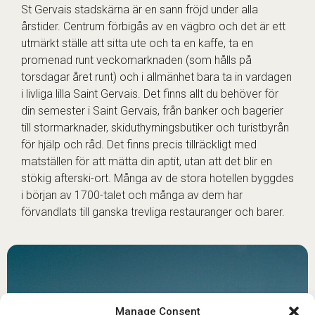
St Gervais stadskärna är en sann fröjd under alla
årstider. Centrum förbigås av en vägbro och det är ett
utmärkt ställe att sitta ute och ta en kaffe, ta en
promenad runt veckomarknaden (som hålls på
torsdagar året runt) och i allmänhet bara ta in vardagen
i livliga lilla Saint Gervais. Det finns allt du behöver för
din semester i Saint Gervais, från banker och bagerier
till stormarknader, skiduthyrningsbutiker och turistbyrån
för hjälp och råd. Det finns precis tillräckligt med
matställen för att mätta din aptit, utan att det blir en
stökig afterski-ort. Många av de stora hotellen byggdes
i början av 1700-talet och många av dem har
förvandlats till ganska trevliga restauranger och barer.
Manage Consent