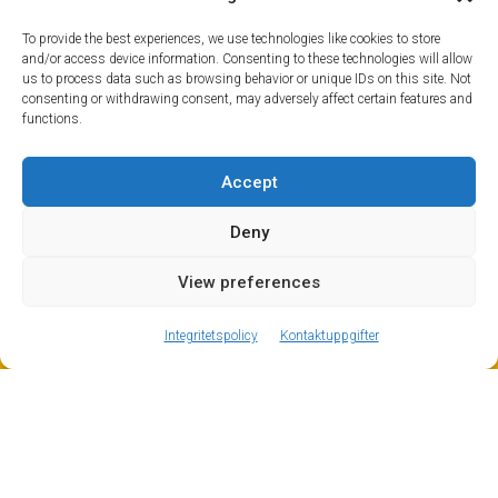
To provide the best experiences, we use technologies like cookies to store
and/or access device information. Consenting to these technologies will allow
us to process data such as browsing behavior or unique IDs on this site. Not
consenting or withdrawing consent, may adversely affect certain features and
functions.
Accept
Deny
View preferences
ⓘ
The new European Entry/Exit System is now in place.
MORE INFORMATION
Integritetspolicy
Kontaktuppgifter