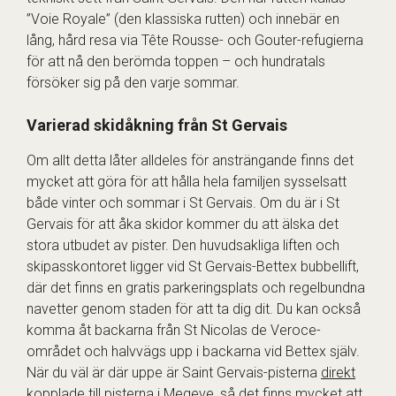
”Voie Royale” (den klassiska rutten) och innebär en
lång, hård resa via Tête Rousse- och Gouter-refugierna
för att nå den berömda toppen – och hundratals
försöker sig på den varje sommar.
Varierad skidåkning från St Gervais
Om allt detta låter alldeles för ansträngande finns det
mycket att göra för att hålla hela familjen sysselsatt
både vinter och sommar i St Gervais. Om du är i St
Gervais för att åka skidor kommer du att älska det
stora utbudet av pister. Den huvudsakliga liften och
skipasskontoret ligger vid St Gervais-Bettex bubbellift,
där det finns en gratis parkeringsplats och regelbundna
navetter genom staden för att ta dig dit. Du kan också
komma åt backarna från St Nicolas de Veroce-
området och halvvägs upp i backarna vid Bettex själv.
När du väl är där uppe är Saint Gervais-pisterna
direkt
kopplade till pisterna i Megeve
, så det finns mycket att