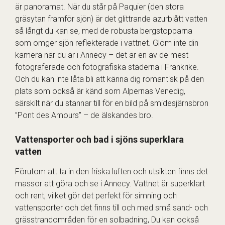
är panoramat. När du står på Paquier (den stora
gräsytan framför sjön) är det glittrande azurblått vatten
så långt du kan se, med de robusta bergstopparna
som omger sjön reflekterade i vattnet. Glöm inte din
kamera när du är i Annecy – det är en av de mest
fotograferade och fotografiska städerna i Frankrike.
Och du kan inte låta bli att känna dig romantisk på den
plats som också är känd som Alpernas Venedig,
särskilt när du stannar till för en bild på smidesjärnsbron
”Pont des Amours” – de älskandes bro.
Vattensporter och bad i sjöns superklara
vatten
Förutom att ta in den friska luften och utsikten finns det
massor att göra och se i Annecy. Vattnet är superklart
och rent, vilket gör det perfekt för simning och
vattensporter och det finns till och med små sand- och
grässtrandområden för en solbadning, Du kan också