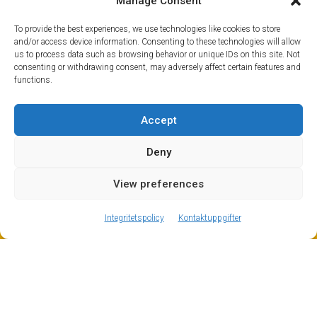
Manage Consent
To provide the best experiences, we use technologies like cookies to store
and/or access device information. Consenting to these technologies will allow
us to process data such as browsing behavior or unique IDs on this site. Not
consenting or withdrawing consent, may adversely affect certain features and
functions.
Accept
Sport, kultur och gourmet – Annecy har allt
Deny
Annecy är en härlig plats att besöka när som helst på
året och är lite av en dold pärla. Det finns massor av
View preferences
ⓘ
The new European Entry/Exit System is now in place.
aktiviteter att göra, varav många kretsar kring det
kristallblå vattnet i Annecysjön. Här är vårt urval av
MORE INFORMATION
Integritetspolicy
Kontaktuppgifter
aktiviteter och saker att göra runt denna underbara
plats vid sjön. Oavsett om du hoppar på en Genève-
transfer till Annecy för en snabb weekendresa, eller
spenderar tid på att turnera i Alperna, är Annecy vårt
rekommenderade sjöstopp för dig i vår region. Du
kommer att bli imponerad av vattnet, den historiska