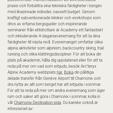
praxis och förbättra sina tekniska färdigheter i bergen
med likasinnade individer, oavsett budget. Genom
kraftigt subventionerade kliniker och workshops som
drivs av erfarna bergsguider och inspirerande
seminarier från elitidrottare är Academy ett fantastiskt
och inkluderande 4-dagarsevenemang för att ta dina
färdigheter till nästa nivå. Evenemanget omfattar olika
alpina aktiviteter som alpinism, backcountry skiing, trail
running och olika klättringsdiscipliner. För att boka din
plats på akademin, hålla dig uppdaterad eller för att ta
reda på mer om vad som erbjuds, besök Arc’teryx
Alpine Academy webbplats
här.
Boka
din pålitliga
delade transfer från Genève Airport till Chamonix och
dra nytta av allt som berget har att erbjuda i sommar.
För att ta reda på mer om andra evenemang som äger
rum och saker att göra i Chamonix i sommar, kolla in
vår
Chamonix Destination-sida
. Du kanske också är
intresserad av: