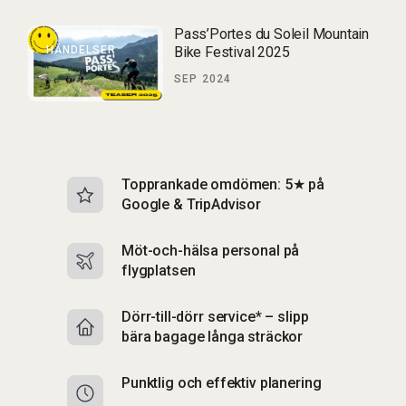
Pass’Portes du Soleil Mountain
HÄNDELSER
Bike Festival 2025
SEP 2024
Topprankade omdömen: 5★ på
I
Google & TripAdvisor
b
Möt-och-hälsa personal på
S
flygplatsen
b
Dörr-till-dörr service* – slipp
S
bära bagage långa sträckor
up
Punktlig och effektiv planering
F
p