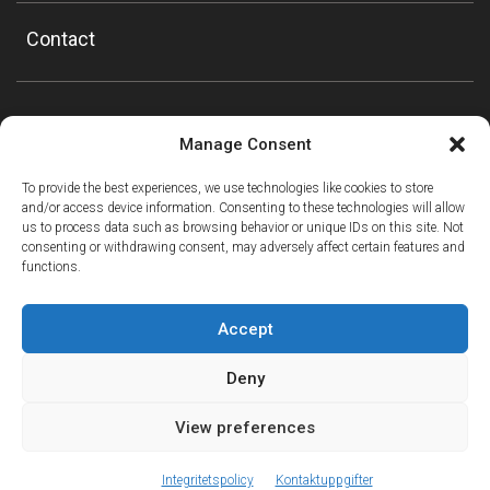
Contact
Manage Consent
To provide the best experiences, we use technologies like cookies to store
and/or access device information. Consenting to these technologies will allow
us to process data such as browsing behavior or unique IDs on this site. Not
consenting or withdrawing consent, may adversely affect certain features and
functions.
Accept
Deny
View preferences
ⓘ
The new European Entry/Exit System is now in place.
MORE INFORMATION
© Copyright Mountain Drop-offs Ltd 2016-2024
Integritetspolicy
Kontaktuppgifter