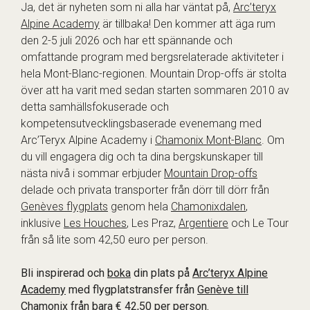
Ja, det är nyheten som ni alla har väntat på,
Arc’teryx
Alpine Academy
är tillbaka! Den kommer att äga rum
den 2-5 juli 2026 och har ett spännande och
omfattande program med bergsrelaterade aktiviteter i
hela Mont-Blanc-regionen. Mountain Drop-offs är stolta
över att ha varit med sedan starten sommaren 2010 av
detta samhällsfokuserade och
kompetensutvecklingsbaserade evenemang med
Arc’Teryx Alpine Academy i
Chamonix Mont-Blanc
. Om
du vill engagera dig och ta dina bergskunskaper till
nästa nivå i sommar erbjuder
Mountain Drop-offs
delade och privata transporter från dörr till dörr från
Genèves flygplats
genom hela
Chamonixdalen
,
inklusive
Les Houches
, Les Praz,
Argentiere
och Le Tour
från så lite som 42,50 euro per person.
Bli inspirerad och
boka
din plats på
Arc’teryx Alpine
Academy
med flygplatstransfer från
Genève till
Chamonix
från bara € 42,50 per person.