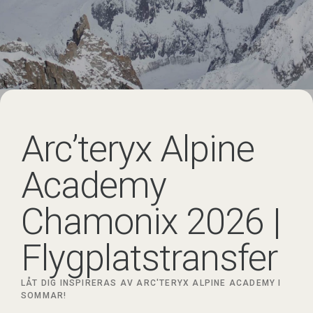
Arc’teryx Alpine
Academy
Chamonix 2026 |
Flygplatstransfer
LÅT DIG INSPIRERAS AV ARC'TERYX ALPINE ACADEMY I
SOMMAR!