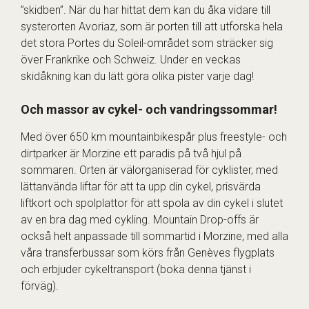
”skidben”. När du har hittat dem kan du åka vidare till
systerorten Avoriaz, som är porten till att utforska hela
det stora Portes du Soleil-området som sträcker sig
över Frankrike och Schweiz. Under en veckas
skidåkning kan du lätt göra olika pister varje dag!
Och massor av cykel- och vandringssommar!
Med över 650 km mountainbikespår plus freestyle- och
dirtparker är Morzine ett paradis på två hjul på
sommaren. Orten är välorganiserad för cyklister, med
lättanvända liftar för att ta upp din cykel, prisvärda
liftkort och spolplattor för att spola av din cykel i slutet
av en bra dag med cykling. Mountain Drop-offs är
också helt anpassade till sommartid i Morzine, med alla
våra transferbussar som körs från Genèves flygplats
och erbjuder cykeltransport (boka denna tjänst i
förväg).