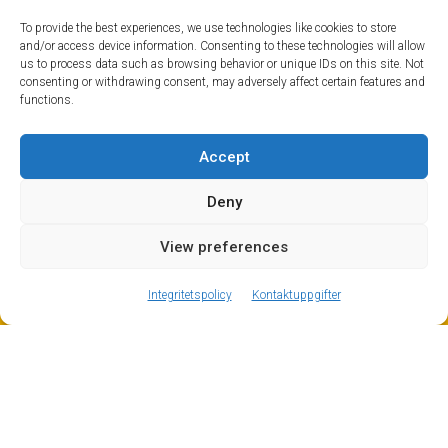
To provide the best experiences, we use technologies like cookies to store
and/or access device information. Consenting to these technologies will allow
us to process data such as browsing behavior or unique IDs on this site. Not
consenting or withdrawing consent, may adversely affect certain features and
functions.
Accept
Deny
Morzine Transfer – Lämna bilen hemma!
View preferences
Med så mycket afterski-aktiviteter och festande som
ⓘ
The new European Entry/Exit System is now in place.
erbjuds i Morzine kan vi varmt rekommendera att
MORE INFORMATION
Integritetspolicy
Kontaktuppgifter
överge idén om en hyrbil från flygplatsen. Vem vill trots
allt vakna och känna sig lite ”trött och känslosam” och
behöva gräva ut bilen och sedan köra hela vägen
tillbaka till Genèves flygplats? Speciellt om du har små
människor i släptåg! Mycket lättare att låta din dörr-till-
dörr-transfer ta påfrestningen hela vägen från Morzine
till avgångar! Om det är första gången du flyger till