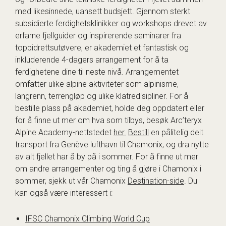
med likesinnede, uansett budsjett. Gjennom sterkt
subsidierte ferdighetsklinikker og workshops drevet av
erfarne fjellguider og inspirerende seminarer fra
toppidrettsutøvere, er akademiet et fantastisk og
inkluderende 4-dagers arrangement for å ta
ferdighetene dine til neste nivå. Arrangementet
omfatter ulike alpine aktiviteter som alpinisme,
langrenn, terrengløp og ulike klatredisipliner. For å
bestille plass på akademiet, holde deg oppdatert eller
for å finne ut mer om hva som tilbys, besøk Arc’teryx
Alpine Academy-nettstedet
her.
Bestill
en pålitelig delt
transport fra Genève lufthavn til Chamonix, og dra nytte
av alt fjellet har å by på i sommer. For å finne ut mer
om andre arrangementer og ting å gjøre i Chamonix i
sommer, sjekk ut vår Chamonix
Destination-side
. Du
kan også være interessert i:
IFSC Chamonix Climbing World Cup