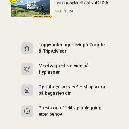
HENDELSER
terrengsykkelfestival 2025
SEP 2024
Toppvurderinger: 5★ på Google
I
& TripAdvisor
br
Meet & greet-service på
Si
flyplassen
&
Dør-til-dør-service* – slipp å dra
S
på bagasjen din
m
Presis og effektiv planlegging
F
etter behov
C