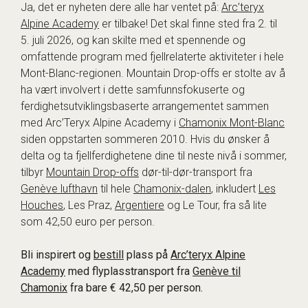
Ja, det er nyheten dere alle har ventet på:
Arc’teryx
Alpine Academy
er tilbake! Det skal finne sted fra 2. til
5. juli 2026, og kan skilte med et spennende og
omfattende program med fjellrelaterte aktiviteter i hele
Mont-Blanc-regionen. Mountain Drop-offs er stolte av å
ha vært involvert i dette samfunnsfokuserte og
ferdighetsutviklingsbaserte arrangementet sammen
med Arc’Teryx Alpine Academy i
Chamonix Mont-Blanc
siden oppstarten sommeren 2010. Hvis du ønsker å
delta og ta fjellferdighetene dine til neste nivå i sommer,
tilbyr
Mountain Drop-offs
dør-til-dør-transport fra
Genève lufthavn
til hele
Chamonix-dalen
, inkludert
Les
Houches
, Les Praz,
Argentiere
og Le Tour, fra så lite
som 42,50 euro per person.
Bli inspirert og
bestill
plass på
Arc’teryx Alpine
Academy
med flyplasstransport fra
Genève til
Chamonix
fra bare € 42,50 per person.