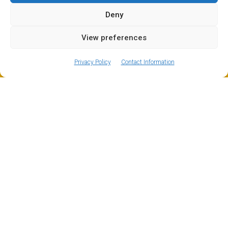
Deny
View preferences
ⓘ
The new European Entry/Exit System is now in place.
MORE INFORMATION
Privacy Policy
Contact Information
Flaine Transfer
Flaine er virkelig et ganske spesielt sted. Selv om
arkitekturen ikke faller i smak, er det i hvert fall
spesialbygget (tegnet av Marcel Breuer, kjent fra
Bauhaus) og praktisk i en slik grad at det var helt
banebrytende da det åpnet i 1968. Det er litt som å
være på månen, men du må prøve det minst én gang i
løpet av skiårene dine, og Mountain Drop-offs tilbyr