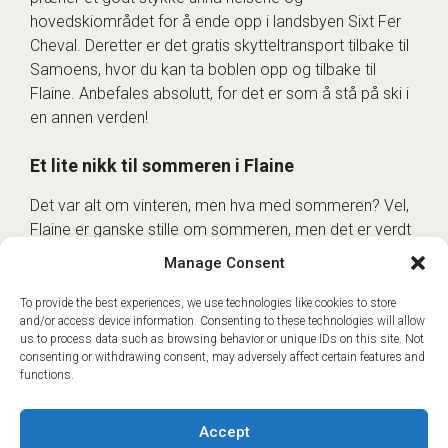
hovedskiområdet for å ende opp i landsbyen Sixt Fer
Cheval. Deretter er det gratis skytteltransport tilbake til
Samoens, hvor du kan ta boblen opp og tilbake til
Flaine. Anbefales absolutt, for det er som å stå på ski i
en annen verden!
Et lite nikk til sommeren i Flaine
Det var alt om vinteren, men hva med sommeren? Vel,
Flaine er ganske stille om sommeren, men det er verdt
å ta turen opp dit for å se det utrolige landskapet uten
Manage Consent
snø – enorme områder med oppsprukket fjell, noe
som virkelig er imponerende.
To provide the best experiences, we use technologies like cookies to store
and/or access device information. Consenting to these technologies will allow
us to process data such as browsing behavior or unique IDs on this site. Not
consenting or withdrawing consent, may adversely affect certain features and
functions.
Accept