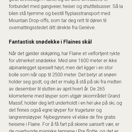
forbundet med gangveier, heiser og shuttlebusser. Så la
bilen stå hjemme og bestill flyplasstransport med
Mountain Drop-offs, som tar deg rett til døren til
overnattingsstedet ditt direkte fra Genève.
Fantastisk snødekke i Flaines skål
Når det gjelder skikjøring, har Flaine et velfortjent rykte
for utmerket snødekke. Med sine 1600 meter er ikke
alpinanlegget spesielt høyt, men det ligger i en stor
bolle som når opp til 2500 meter. Det betyr at snøen
holder seg godt, og det er mulig å stå på ski fra midten
av desember til slutten av april hvert år. De 265
kilometerne med løyper som utgjør skiområdet Grand
Massif, holder deg lett underholdt i en hel uke på ski, og
det finnes også egne løyper for trugeturer og
langrennsløyper. Nybegynnere vil elske de fire gratis
heisene i Flaine. For å få fart på skiene uansett vær, er
de overbygde magiske teppene i Pre flotte, og det er