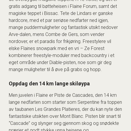
gratis adgang til bøtteheisen i Flaine Forum, samt det
magiske teppet i Bissac. Tete de Lindars er ganske
hardcore, med et par seriøse nedfarter ned igjen,
mange puddermuligheter og fantastisk utsikt nedover
Arve-dalen, mens Combe de Gers, som vender
nordover, er et paradis for frikjøring. Freestylere vil
elske Flaines snowpark med en vri – Ze Forest
kombinerer freestyle-moduler med backcountry i et
eget område under Diable-pisten, noe som gir deg
mange muligheter til å øve på grabs og hopp.
Oppdag den 14 km lange skiløypa
Men juvelen i Flaine er Piste de Cascades, den 14 km
lange nedfarten som starter som Serpentine fra toppen
av taubanen Les Grandes Platieres, der du kan nyte den
fantastiske utsikten over Mont Blanc. Pisten blir snart til
“Cascade” og slynger seg gjennom skog og snødekte
prærier et godt stykke unna heisene og