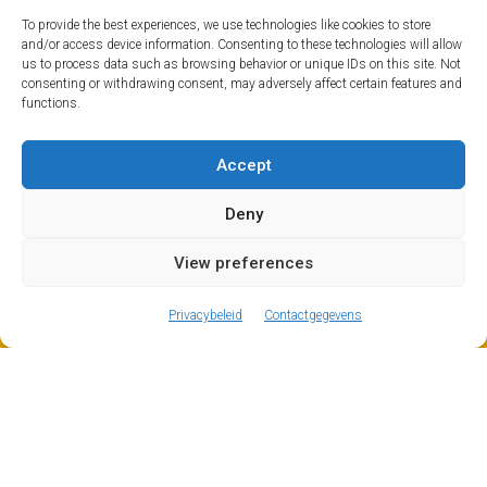
waard om erheen te gaan om het ongelooflijke
To provide the best experiences, we use technologies like cookies to store
landschap zonder sneeuw te zien – enorme stukken
and/or access device information. Consenting to these technologies will allow
gespleten rots, wat echt heel indrukwekkend is.
us to process data such as browsing behavior or unique IDs on this site. Not
consenting or withdrawing consent, may adversely affect certain features and
functions.
Accept
Deny
View preferences
ⓘ
The new European Entry/Exit System is now in place.
MORE INFORMATION
Privacybeleid
Contactgegevens
Flaine Overdracht