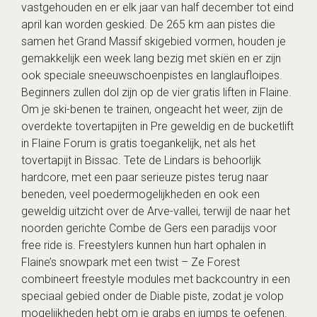
vastgehouden en er elk jaar van half december tot eind
april kan worden geskied. De 265 km aan pistes die
samen het Grand Massif skigebied vormen, houden je
gemakkelijk een week lang bezig met skiën en er zijn
ook speciale sneeuwschoenpistes en langlaufloipes.
Beginners zullen dol zijn op de vier gratis liften in Flaine.
Om je ski-benen te trainen, ongeacht het weer, zijn de
overdekte tovertapijten in Pre geweldig en de bucketlift
in Flaine Forum is gratis toegankelijk, net als het
tovertapijt in Bissac. Tete de Lindars is behoorlijk
hardcore, met een paar serieuze pistes terug naar
beneden, veel poedermogelijkheden en ook een
geweldig uitzicht over de Arve-vallei, terwijl de naar het
noorden gerichte Combe de Gers een paradijs voor
free ride is. Freestylers kunnen hun hart ophalen in
Flaine’s snowpark met een twist – Ze Forest
combineert freestyle modules met backcountry in een
speciaal gebied onder de Diable piste, zodat je volop
mogelijkheden hebt om je grabs en jumps te oefenen.