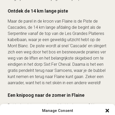
Ontdek de 14 km lange piste
Maar de parel in de kroon van Flaine is de Piste de
Cascades, de 14 km lange afdaling die begint als de
Serpentine vanaf de top van de Les Grandes Platieres
kabelbaan, waar je een geweldig uitzicht hebt op de
Mont Blanc. De piste wordt al snel ‘Cascade’ en slingert
zich een weg door het bos en besneeuwde prairies ver
weg van de liften en het belangrijkste skigebied om te
eindigen in het dorp Sixt Fer Cheval. Daarna is het een
gratis pendelrit terug naar Samoens, waar je de bubbel
kunt nemen en terug naar Flaine kunt gaan. Zeker een
aanrader, want het is net skiën in een andere wereld!
Een knipoog naar de zomer in Flaine
Dat is de winter, maar hoe zit het in de zomer? Nou,
Manage Consent
Flaine is vrij rustig in de zomer, maar het is de moeite