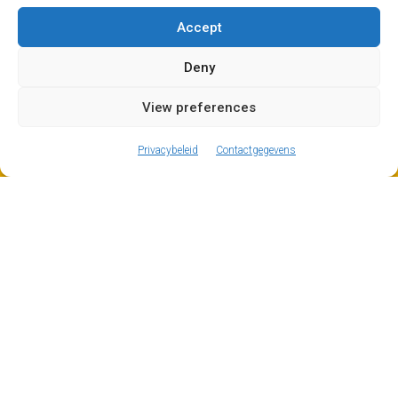
je naar Les Carroz, zowel in de zomer als in de winter.
Accept
Deny
View preferences
ⓘ
The new European Entry/Exit System is now in place.
MORE INFORMATION
Privacybeleid
Contactgegevens
Overdracht Les Carroz
Winterskiplezier voor iedereen, luie zomerdagen met
zon op de prairies – Les Carroz heeft het allemaal,
voor alle leeftijden. Als je op zoek bent naar een leuk