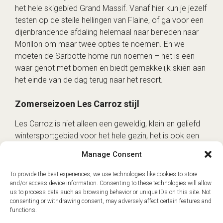
het hele skigebied Grand Massif. Vanaf hier kun je jezelf
testen op de steile hellingen van Flaine, of ga voor een
dijenbrandende afdaling helemaal naar beneden naar
Morillon om maar twee opties te noemen. En we
moeten de Sarbotte home-run noemen – het is een
waar genot met bomen en biedt gemakkelijk skiën aan
het einde van de dag terug naar het resort.
Zomerseizoen Les Carroz stijl
Les Carroz is niet alleen een geweldig, klein en geliefd
wintersportgebied voor het hele gezin, het is ook een
heel leuke plek om in de zomer naartoe te gaan. Er zijn
Manage Consent
kilometers aan bewegwijzerde wandelpaden,
mountainbikeroutes, canyoning, potholing en nog veel
To provide the best experiences, we use technologies like cookies to store
meer. Dus als je zin hebt in een uitstapje om de koeien
and/or access device information. Consenting to these technologies will allow
us to process data such as browsing behavior or unique IDs on this site. Not
en geiten te zien grazen op de met gras begroeide
consenting or withdrawing consent, may adversely affect certain features and
hellingen waar je in de winter naar beneden skiede, dan
functions.
organiseert Mountain Drop-offs een privétransfer voor