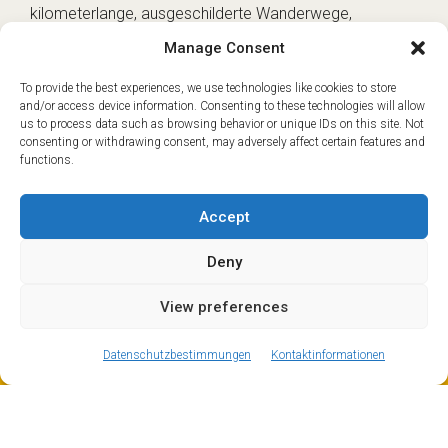
kilometerlange, ausgeschilderte Wanderwege,
Mountainbikestrecken, Canyoning, Topfschlagen und
Manage Consent
vieles mehr. Wenn Sie also Lust auf einen Ausflug
haben, um die Kühe und Ziegen zu sehen, die auf den
To provide the best experiences, we use technologies like cookies to store
and/or access device information. Consenting to these technologies will allow
Grashängen grasen, die Sie im Winter mit den Skiern
us to process data such as browsing behavior or unique IDs on this site. Not
hinuntergefahren sind, organisiert Mountain Drop-offs
consenting or withdrawing consent, may adversely affect certain features and
für Sie im Sommer wie im Winter einen privaten
functions.
Transfer nach Les Carroz.
Accept
Deny
View preferences
ⓘ
The new European Entry/Exit System is now in place.
MORE INFORMATION
Datenschutzbestimmungen
Kontaktinformationen