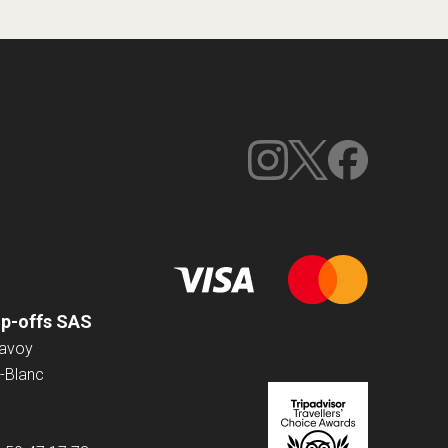
op-offs SAS
Savoy
-Blanc