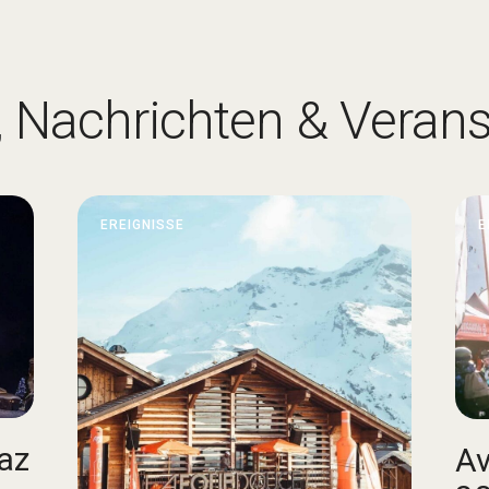
, Nachrichten & Veran
EREIGNISSE
E
az
Av