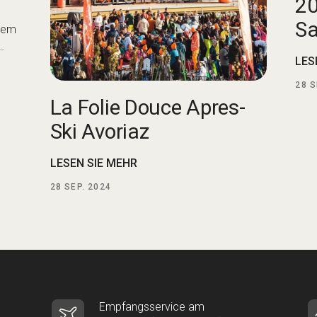
2
Sa
 dem
…
LES
28
S
La Folie Douce Apres-
Ski Avoriaz
LESEN SIE MEHR
28
SEP. 2024
Empfangsservice am