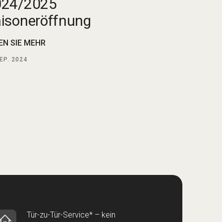
024/2025
2025
isoneröffnung
LESEN SIE MEHR
EN SIE MEHR
28
SEP. 2024
EP. 2024
Tür-zu-Tür-Service* – kein