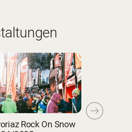
staltungen
REIGNISSE
EREIGNISSE
Pass’Porte
oriaz Rock On Snow
Mountainb