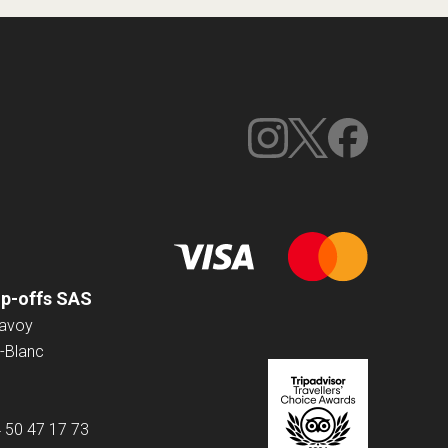
op-offs SAS
Savoy
-Blanc
4 50 47 17 73