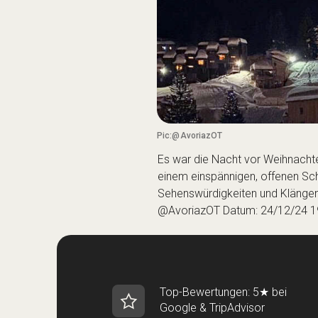
Pic:@AvoriazOT
Es war die Nacht vor Weihnachten
einem einspännigen, offenen Schl
Sehenswürdigkeiten und Klängen 
@AvoriazOT Datum: 24/12/24 1
Top-Bewertungen: 5★ bei
Google & TripAdvisor