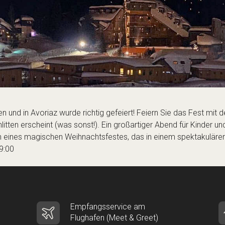
 und in Avoriaz wurde richtig gefeiert! Feiern Sie das Fest mit
itten erscheint (was sonst!). Ein großartiger Abend für Kinder un
eines magischen Weihnachtsfestes, das in einem spektakulären F
9:00
Empfangsservice am
Flughafen (Meet & Greet)