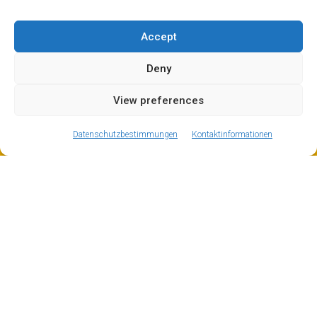
gut mit den Liften und dem kostenlosen ‚Navette‘-Bus
verbunden. Hier wohnen oft die Saisonarbeiter!
Accept
Deny
View preferences
ⓘ
The new European Entry/Exit System is now in place.
MORE INFORMATION
Datenschutzbestimmungen
Kontaktinformationen
Adrenalin-Action in Tignes