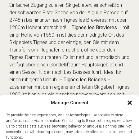
Einfacher Zugang zu allen Skigebieten, einschließlich
der schwarzen Piste Sache von der Aiguille Percee auf
2748m bis hinunter nach Tignes les Brevieres, mit über
1200m Höhenunterschied! –
Tignes les Brevieres
– mit
einer Höhe von 1550 m ist dies der niedrigste Ort des
Skigebiets Tignes und der einzige, den Sie mit dem
Transfer vom Flughafen erreichen, ohne über den
Tignes-Damm zu fahren. Es ist nett und ‚altmodisch‘ und
verfügt über einen Gondellift zum Hauptskigebiet und
einen Sessellift, der nach Les Boisses führt. Ideal für
einen ruhigeren Urlaub. –
Tignes les Boisses
–
zusammen mit dem eigens errichteten Skigebiet Tignes
1800 ist hier alles ein bisschen neo-savoyardisch, mit
holzverkleideten Chalets und einem Mangel an
Manage Consent
Hochhäusern. Ein Bubble-Lift bringt Sie direkt in das
To provide the best experiences, we use technologies like cookies to store
Hauptskigebiet. –
Tignes le Lavachet
– ein Wohnviertel
and/or access device information. Consenting to these technologies will allow
mit vielen Studios und Apartments und der ruhigste Teil
us to process data such as browsing behavior or unique IDs on this site. Not
des Ortes, was das Nachtleben angeht, aber dennoch
consenting or withdrawing consent, may adversely affect certain features and
functions.