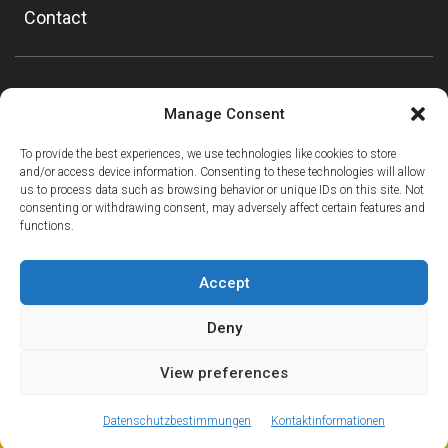
Contact
Manage Consent
To provide the best experiences, we use technologies like cookies to store
and/or access device information. Consenting to these technologies will allow
us to process data such as browsing behavior or unique IDs on this site. Not
consenting or withdrawing consent, may adversely affect certain features and
functions.
Accept
Deny
View preferences
ⓘ
The new European Entry/Exit System is now in place.
MORE INFORMATION
© Copyright Mountain Drop-offs Ltd 2016-2024
Datenschutzbestimmungen
Kontaktinformationen