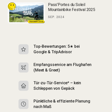
Pass’Portes du Soleil
EREIGNISSE
Mountainbike Festival 2025
SEP. 2024
Top-Bewertungen: 5★ bei
K
Google & TripAdvisor
S
Empfangsservice am Flughafen
S
(Meet & Greet)
B
Tür-zu-Tür-Service* – kein
S
Schleppen von Gepäck
di
Pünktliche & effiziente Planung
M
nach Maß
C