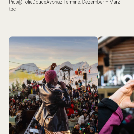
Pics@FolieDouceAvoriaz Termine: Dezember – März
tbc