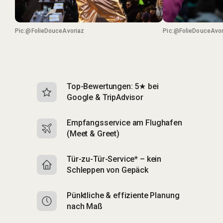
Pic:@FolieDouceAvoriaz
Pic:@FolieDouceAvor
Top-Bewertungen: 5★ bei
K
Google & TripAdvisor
S
Empfangsservice am Flughafen
S
(Meet & Greet)
B
Tür-zu-Tür-Service* – kein
S
Schleppen von Gepäck
di
Pünktliche & effiziente Planung
M
nach Maß
C