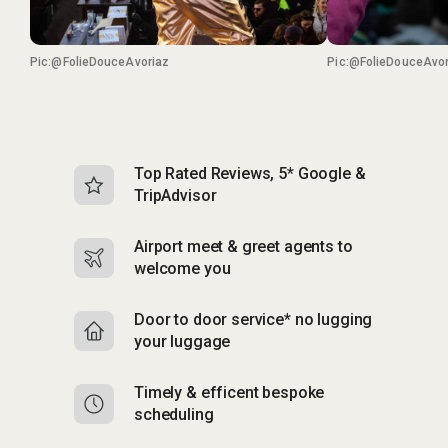
Pic:@FolieDouceAvoriaz
Pic:@FolieDouceAvor
Top Rated Reviews, 5* Google &
N
TripAdvisor
b
Airport meet & greet agents to
S
welcome you
p
Door to door service* no lugging
R
your luggage
y
Timely & efficent bespoke
Mu
scheduling
o