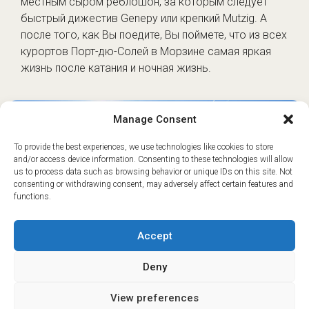
местным сыром реблошон, за которым следует
быстрый дижестив Genepy или крепкий Mutzig. А
после того, как Вы поедите, Вы поймете, что из всех
курортов Порт-дю-Солей в Морзине самая яркая
жизнь после катания и ночная жизнь.
Manage Consent
To provide the best experiences, we use technologies like cookies to store
and/or access device information. Consenting to these technologies will allow
us to process data such as browsing behavior or unique IDs on this site. Not
consenting or withdrawing consent, may adversely affect certain features and
functions.
Accept
Deny
View preferences
ⓘ
The new European Entry/Exit System is now in place.