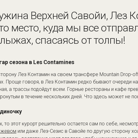
жина Верхней Савойи, Лез К
это место, куда мы все отпра
 лыжах, спасаясь от толпы!
гар сезона в Les Contamines
торону Лез Контамин на своем трансфере Mountain Drop-of
ах. Проще говоря, в Лез Контамин редко бывают очереди н
ная, а трассы подойдут всем. Горные рестораны и кафе пр
ронутым в течение нескольких дней. Что здесь может не п
одиночку
х, то этот курорт решительно остается сам по себе, несмот
ежевом
или даже Лез-Сезис в Савойе по другую сторону хол