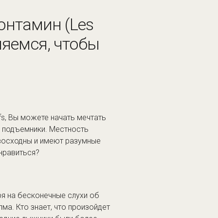
онтамин (Les
вляемся, чтобы
fs, Вы можете начать мечтать
а подъемники. Местность
евосходны и имеют разумные
онравиться?
ря на бесконечные слухи об
ма. Кто знает, что произойдет