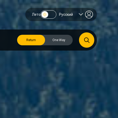
Лето
Русский
Return
One Way