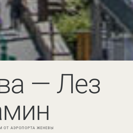
ва — Лез
амин
 М
ОТ
АЭРОПОРТА ЖЕНЕВЫ