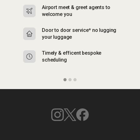
Airport meet & greet agents to
S
welcome you
p
Door to door service* no lugging
R
your luggage
y
Timely & efficent bespoke
Mu
scheduling
o