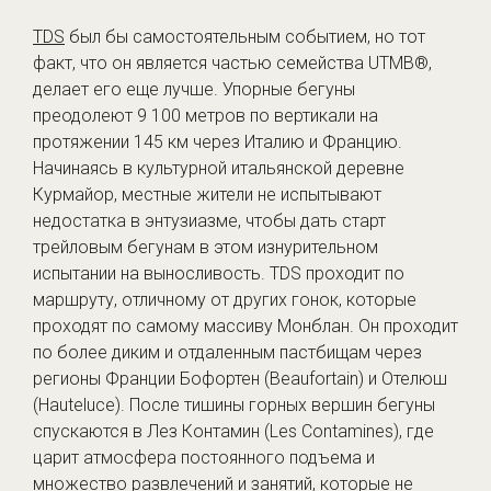
TDS
был бы самостоятельным событием, но тот
факт, что он является частью семейства UTMB®,
делает его еще лучше. Упорные бегуны
преодолеют 9 100 метров по вертикали на
протяжении 145 км через Италию и Францию.
Начинаясь в культурной итальянской деревне
Курмайор, местные жители не испытывают
недостатка в энтузиазме, чтобы дать старт
трейловым бегунам в этом изнурительном
испытании на выносливость. TDS проходит по
маршруту, отличному от других гонок, которые
проходят по самому массиву Монблан. Он проходит
по более диким и отдаленным пастбищам через
регионы Франции Бофортен (Beaufortain) и Отелюш
(Hauteluce). После тишины горных вершин бегуны
спускаются в Лез Контамин (Les Contamines), где
царит атмосфера постоянного подъема и
множество развлечений и занятий, которые не