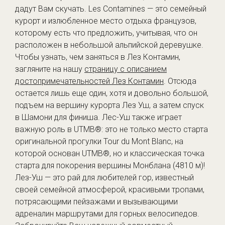
дадут Вам скучать. Les Contamines — это семейный
курорт и излюбленное место отдыха французов,
которому есть что предложить, учитывая, что он
расположен в небольшой альпийской деревушке.
Чтобы узнать, чем заняться в Лез Контамин,
загляните на нашу
страницу с описанием
достопримечательностей Лез Контамин
. Отсюда
остается лишь еще один, хотя и довольно большой,
подъем на вершину курорта Лез Уш, а затем спуск
в Шамони для финиша. Лес-Уш также играет
важную роль в UTMB®: это не только место старта
оригинальной прогулки Tour du Mont Blanc, на
которой основан UTMB®, но и классическая точка
старта для покорения вершины Монблана (4810 м)!
Лез-Уш — это рай для любителей гор, известный
своей семейной атмосферой, красивыми тропами,
потрясающими пейзажами и вызывающими
адреналин маршрутами для горных велосипедов.