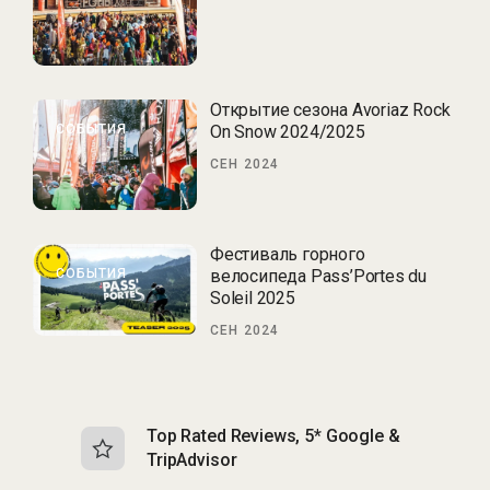
Открытие сезона Avoriaz Rock
СОБЫТИЯ
On Snow 2024/2025
СЕН 2024
Фестиваль горного
СОБЫТИЯ
велосипеда Pass’Portes du
Soleil 2025
СЕН 2024
Top Rated Reviews, 5* Google &
N
TripAdvisor
b