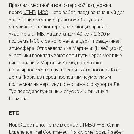
Праздник местной и волонтерской поддержки
всего
UTMB
,
MCC
— это забег, предназначенный для
увлеченных местных трейловых бегунов и
энтузиастов-волонтеров, желающих принять
участие в UTMB. На дистанции 40 км и 2 300 м
подъема MCC с самого начала царит праздничная
атмосфера. Отправляясь из Мартиньи (Швейцария),
участники прокладывают свой путь через местные
виноградники Мартиньи-Комб, проезжают
популярное место для шоссейных велогонок Кол-
де-ла-Форклаз перед последним неумолимым
подъемом на вершину горнолыжного курорта Ле
Тур перед заслуженным спуском к финишу в
Шамони.
ETC
Новейшее пополнение в семье UTMB® — ETC, или
Experience Trail Courmayeur, 15-километровый забег,