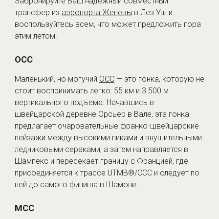
Забронируйте Ваш надежный совместный
трансфер из
аэропорта Женевы
в Лез Уш и
воспользуйтесь всем, что может предложить гора
этим летом.
OCC
Маленький, но могучий
OCC
— это гонка, которую не
стоит воспринимать легко: 55 км и 3 500 м
вертикального подъема. Начавшись в
швейцарской деревне Орсьер в Вале, эта гонка
предлагает очаровательные франко-швейцарские
пейзажи между высокими пиками и внушительными
ледниковыми сераками, а затем направляется в
Шампекс и пересекает границу с Францией, где
присоединяется к трассе UTMB®/CCC и следует по
ней до самого финиша в Шамони.
MCC