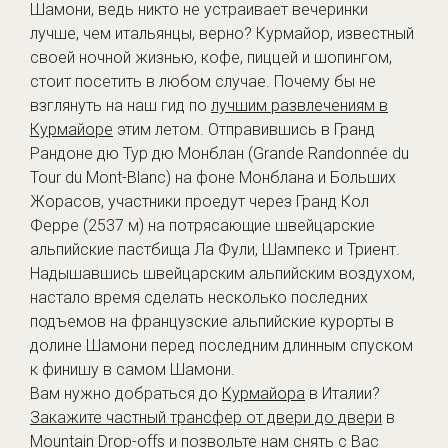
Шамони, ведь никто не устраивает вечеринки
лучше, чем итальянцы, верно? Курмайор, известный
своей ночной жизнью, кофе, пиццей и шопингом,
стоит посетить в любом случае. Почему бы не
взглянуть на наш гид по
лучшим развлечениям в
Курмайоре
этим летом. Отправившись в Гранд
Рандоне дю Тур дю Монблан (Grande Randonnée du
Tour du Mont-Blanc) на фоне Монблана и Больших
Жорасов, участники проедут через Гранд Кол
Ферре (2537 м) на потрясающие швейцарские
альпийские пастбища Ла Фули, Шампекс и Триент.
Надышавшись швейцарским альпийским воздухом,
настало время сделать несколько последних
подъемов на французские альпийские курорты в
долине Шамони перед последним длинным спуском
к финишу в самом Шамони.
Вам нужно добраться до
Курмайора
в Италии?
Закажите частный трансфер от двери до двери
в
Mountain Drop-offs и позвольте нам снять с Вас