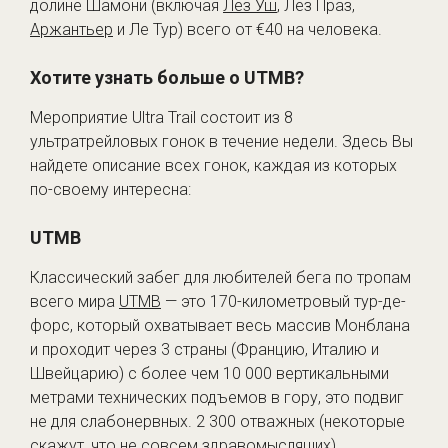
долине Шамони (включая
Лез Уш
, Лез Праз,
Аржантьер
и Ле Тур) всего от €40 на человека.
Хотите узнать больше о UTMB?
Мероприятие Ultra Trail состоит из 8
ультратрейловых гонок в течение недели. Здесь Вы
найдете описание всех гонок, каждая из которых
по-своему интересна:
UTMB
Классический забег для любителей бега по тропам
всего мира
UTMB
— это 170-километровый тур-де-
форс, который охватывает весь массив Монблана
и проходит через 3 страны (Францию, Италию и
Швейцарию) с более чем 10 000 вертикальными
метрами технических подъемов в гору, это подвиг
не для слабонервных. 2 300 отважных (некоторые
скажут, что не совсем здравомыслящих)