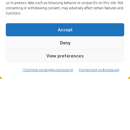
us to process data such as browsing behavior or unique IDs on this site. Not
consenting or withdrawing consent, may adversely affect certain features and
functions.
Accept
Deny
View preferences
ⓘ
The new European Entry/Exit System is now in place.
MORE INFORMATION
Политика конфиденциальности
Контактная информация
Лез Ге — один из самых дружелюбных к семье
курортов в Альпах. Во время школьных каникул
здесь проводится множество веселых
мероприятий для детей и всех членов семьи. На
многие из них можно записаться бесплатно. Это
может быть выставка, спортивное мероприятие или
даже творческая мастерская. Вы улыбнетесь,
когда увидите, насколько заполнен дневник!