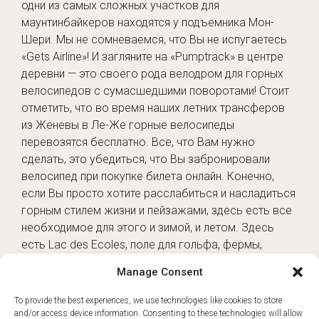
одни из самых сложных участков для
маунтинбайкеров находятся у подъемника Мон-
Шери. Мы не сомневаемся, что Вы не испугаетесь
«Gets Airline»! И загляните на «Pumptrack» в центре
деревни — это своего рода велодром для горных
велосипедов с сумасшедшими поворотами! Стоит
отметить, что во время наших летних трансферов
из Женевы в Ле-Же горные велосипеды
перевозятся бесплатно. Все, что Вам нужно
сделать, это убедиться, что Вы забронировали
велосипед при покупке билета онлайн. Конечно,
если Вы просто хотите расслабиться и насладиться
горным стилем жизни и пейзажами, здесь есть все
необходимое для этого и зимой, и летом. Здесь
есть Lac des Ecoles, поле для гольфа, фермы,
которые можно посетить, и хороший выбор кафе,
Manage Consent
баров и ресторанов, где можно посидеть.
Блаженство!
To provide the best experiences, we use technologies like cookies to store
and/or access device information. Consenting to these technologies will allow