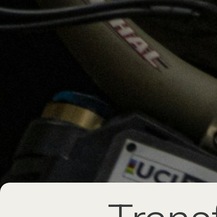
Trans
para 
FRANÇA |
CERCA DE
1H 15M
DO
A