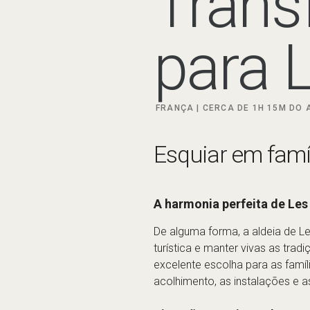
Esquiar em famí
A harmonia perfeita de Les
De alguma forma, a aldeia de Le
turística e manter vivas as trad
excelente escolha para as famíl
acolhimento, as instalações e a
Diversão nas pistas de esq
Para além de ser um paraíso par
distintos: Chavannes e Charniaz
ótimo para ganhares confiança. 
principiantes e as crianças vão 
esqui, mercado, lojas, bares e
Mappys” é uma zona de aprendi