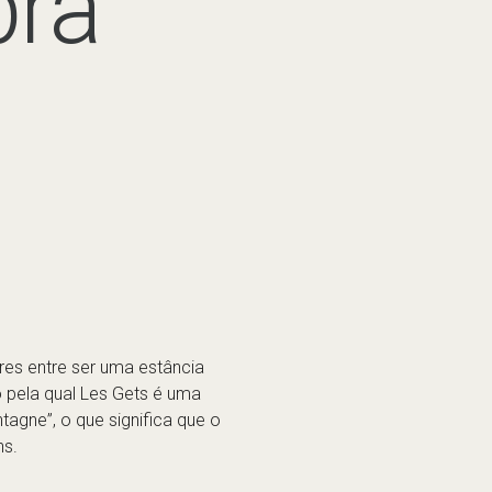
res entre ser uma estância
ão pela qual Les Gets é uma
tagne”, o que significa que o
ns.
 A estância tem três sectores
er o esqui mais radical, mas é
s Morzine e Avoriaz. Os
 pistas infantis, escola de
ta área movimentada. “Les
e Chavannes, com tapete mágico