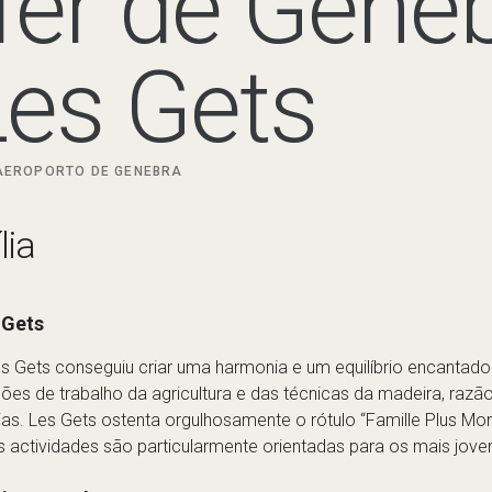
lia
 Gets
s Gets conseguiu criar uma harmonia e um equilíbrio encantado
ições de trabalho da agricultura e das técnicas da madeira, raz
ias. Les Gets ostenta orgulhosamente o rótulo “Famille Plus Mon
s actividades são particularmente orientadas para os mais jove
ui para todos em Les Gets
a as famílias, Les Gets também é ótimo para grupos e adultos!
, de um lado, e Mont-Chery, do outro. É verdade que podes não s
E podes aceder facilmente a terrenos mais difíceis nas vizinha
adorar. O centro da aldeia é todo baseado na frente de neve com
 restaurantes, todos convenientemente agrupados em torno des
zagem dedicada, acessível diretamente a partir da gôndola d