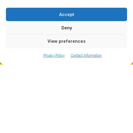
Accept
Deny
View preferences
ⓘ
The new European Entry/Exit System is now in place.
MORE INFORMATION
Privacy Policy
Contact Information
O nosso guia para esquiar em Les Grands
Montets
Como dissemos, os sortudos que reservaram o seu
transfer do aeroporto de Genebra diretamente para
Argentière serão os primeiros a chegar às encostas de
Grand Montets para a abertura do teleférico. Aqui tens
a nossa pequena lista de locais de esqui fora de pista
preferidos para aqueles que estão desejosos de
esquiar na neve. Lembra-te, fora de pista é perigoso,