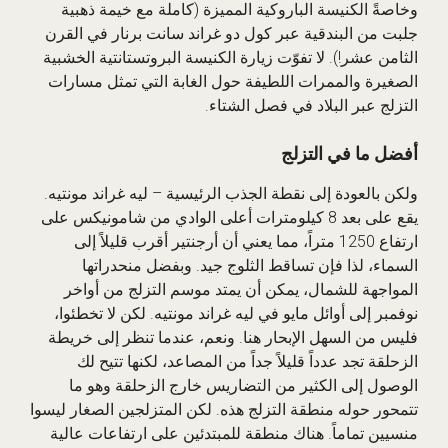
وخاصةً الكنيسة الباروكية المميزة (كاملة مع خيمة ذهبية
جلبت من البندقية عبر كول دو غراند سانت برنار في القرن
الثامن عشر!). لا تفوّت زيارة الكنيسة البروتستانتية الخشبية
الصغيرة والممرات اللطيفة حول الغابة التي تمثل مسارات
التزلج عبر البلاد في فصل الشتاء.
أفضل ما في التزلج
ولكن بالعودة إلى نقطة الجذب الرئيسية – ليه غراند مونتيه.
يقع على بعد 8 كيلومترات أعلى الوادي من شامونيكس على
ارتفاع 1250 متراً، مما يعني أن أرجنتير أقرب قليلاً إلى
السماء، لذا فإن تساقط الثلوج جيد. وبفضل منحدراتها
المواجهة للشمال، يمكن أن يمتد موسم التزلج من أواخر
نوفمبر إلى أوائل مايو في ليه غراند مونتيه. لكن لا تخطئوا،
فليس من السهل الإبحار هنا. ونعم، عندما تنظر إلى خريطة
الزحلقة تجد عدداً قليلاً جداً من المصاعد، لكنها تتيح لك
الوصول إلى الكثير من التضاريس خارج الزحلقة وهو ما
تتمحور حوله منطقة التزلج هذه. لكن المتزلجين الصغار ليسوا
منسيين تماماً. هناك منطقة للمبتدئين على ارتفاعات عالية