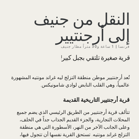
النقل من جنيف
إلى أرجنتيير
فرنسا |
1 ساعة و30 متراً
مطار جنيف
قرية صغيرة تلتقي بجبل كبير!
تُعد أرجنتيير موطن منطقة التزلج ليه غراند مونتيه المشهورة
عالمياً، وهي القلب النابض لوادي شامونيكس.
قرية أرجنتيير التاريخية القديمة
تتألف قرية أرجنتيير من الطريق الرئيسي الذي يضم جميع
المحلات التجارية، والجزء القديم الجذاب جداً في الخلف،
وعلى الجانب الآخر من النهر، الأسطورة التي هي منطقة
التزلج غراند مونتيه. تستحق القرية نفسها أن تتجول فيها،