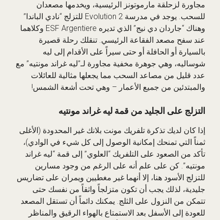
مجاورة لزحلقة مارموتونز الرئيسية، ويخدمها مصعدان
للسحب. يوجد في مدرسة Evolution 2 للتزلج “نادي الباندا”
وهناك “جاردان دي نيج” الذي تديره ESF Argentiere وكلاهما
عند سفح مصعد الفقاعة الرئيسي. تنقلك رحلة قصيرة
بالسيارة أو الحافلة أو حتى سيراً على الأقدام إلى ليه
شوساليه، وهي جوهرة مخفية مجاورة لـ”ليه غراند مونتيه” مع
عدد قليل من مصاعد السحب مما يجعلها مثالية للعائلات
والمبتدئين من جميع الأعمار – وهي تحت أشعة الشمس!
التزلج على الجليد من قمة ليه غراند مونتيه
إذا كان لديك تذكرة تلفريك مونت بلانك غير المحدودة (الأغلى
ثمناً التي تمنحك إمكانية الوصول إلى كل شيء في الوادي)،
تأكد من الصعود على التلفريك “العلوي” إلى قمة “ليه غراند
مونتيه”. كن على علم أنه على الرغم من وجود مسارين
للتزلج الأسود هنا، إلا أنهما غير مغطيين ويمران على تضاريس
جليدية، لذلك يجب أن تكون متزلجاً واثقاً من نفسك حتى
تتمكن من النزول على الثلج. يمكنك دائماً أن تستقل المصعد
للعودة إلى الأسفل بعد الاستمتاع بالهواء الرقيق والمناظر