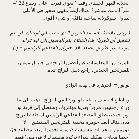
الخلابة للنهر الجليدي وقمة “أيغوي فيرت” على ارتفاع 4122
متراً أمامك مباشرةً. هناك أيضاً مقهى صغير في الأعلى
لتناول شوكولاتة ساخنة دافئة أو شيء أقوى!
(يرجى ملاحظة أنه بعد الحريق الذي نشب في لوجنان، لن يتم
تشغيل أي تلفريك هذا الشتاء. يتم الوصول إلى ليه غراند
مونتيه عن طريق مصعد بلان جوران الفقاعي الرئيسي – إد).
للمزيد من المعلومات عن أفضل التزلج في جنرال موتورز
للمتزلجين الجيدين، راجع دليل التزلج أدناه!
لو تور – الجوهرة في نهاية الوادي
وبالطبع لا تنسى منطقة لو تور/بالمي للتزلج. اذهب إلى ما
وراء أرجنتيير، مروراً بقرية مونتروك وستصل إلى قرية لو
تور، حيث ينطلق المصعد الفقاعي الرئيسي لمنطقة التزلج
هذه. هناك أيضاً جوهرة مخفية للمتزلجين المبتدئين – لا
فورمين. منحدرات مشمسة كروزية تخدمها أربعة مصاعد جرّ،
أحدها مجاني. يمكنك شراء تذكرة مصعد لـ”لا فورمين” فقط