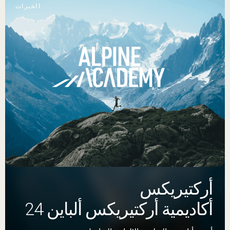
الخبرات
أركتيريكس
أكاديمية أركتيريكس ألباين 24