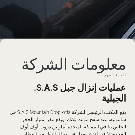
معلومات الشركة
الجزء المهم
عمليات إنزال جبل S.A.S.
الجبلية
يقع المكتب الرئيسي لشركة S.A.S Mountain Drop-offs في
شامونيه، عند سفح مونت بلانك. ويقع مقر امتياز الحجز
الخاص بنا في المملكة المتحدة (ماونتن دروب أوف أوف
المحدودة) في لندن. نعمل في مجال النقل من المطار