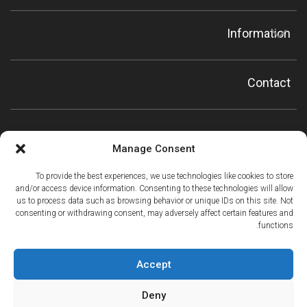
Information
Contact
Manage Consent
To provide the best experiences, we use technologies like cookies to store
and/or access device information. Consenting to these technologies will allow
us to process data such as browsing behavior or unique IDs on this site. Not
consenting or withdrawing consent, may adversely affect certain features and
functions.
Accept
Deny