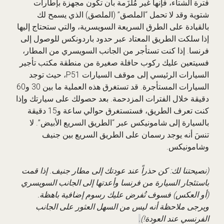
فترة الشتاء، فإنها غير مُلزَمة بأن تكون مجهزة بإطارات
شتوية وقد لا تحمل “الملصق” (الملصق) الذي يسمح لك
بالقيادة على الطرق السريعة السويسرية، والتي ستحتاج إليها
إذا سلكت الطريق المعتاد عبر حدود باردونكس للوصول إلى
فرنسا. إذا كنت تستأجر من الجانب السويسري من المطار،
فسيتعين عليك ركوب حافلة صغيرة من منطقة مكتب تأجير
السيارات الرئيسي إلى موقف السيارات P51، حيث توجد
السيارات المستأجرة. قد تستغرق هذه العملية ما بين 30 و60
دقيقة خلال الفترات المزدحمة. بعد حصولك على سيارتك وإذا
كنت تعرف الطريق، فستستغرق حوالي ساعة و15 دقيقة
بالسيارة إلى شامونيكس عبر “الطريق السريع الأبيض”. لا
تنسَ أنه يوجد رسمان على الطريق السريع بين جنيف
وشامونيكس.
(نصيحتنا لك: كن حذراً عند عودتك إلى مطار جنيف. إذا قمت
باستئجار السيارة من فرنسا وأعدتها إلى الجانب السويسري
(أو العكس) فسوف تُفرض عليك رسوم إضافية باهظة.
ويرجى ملاحظة أنه ليس من السهل العثور على الجانب
الفرنسي عند العودة!)
.