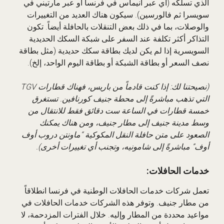
الذي تسلكه (أي عبر أنيماس في فرنسا أو عبر مارتيني في
سويسرا ثم فالورسين). سيكون هناك العديد من التغييرات
والوصلات، بما في ذلك بعض التنقلات بالحافلة أيضاً. تكون
التذاكر أكثر تكلفة عند السفر على شبكة السكك الحديدية
السويسرية إذا لم يكن لديك بطاقة سكك حديدية (مثل بطاقة
نصف السعر أو بطاقة الشبكة أو بطاقة اليوم الواحد، إلخ).
(نصيحتنا لك: إذا كنت قادماً من باريس، فهناك قطارات TGV
التي تذهب مباشرةً إلى محطة جنيف كورنافين. تستغرق
خمسة قطارات في الساعة ست دقائق فقط للانتقال من
وسط مدينة جنيف إلى مطار جنيف، ومن هناك يمكنك
الصعود على متن حافلة النقل المكوكية “ماونتن دروب أوف
أوف” مباشرةً إلى شامونيه، وتجنب أي تغييرات أخرى).
خدمات الحافلات:
تعمل شركات خدمات الحافلات الوطنية في فرنسا انطلاقاً
من مطار جنيف. وتوفر هذه الشركات خدمات الحافلات في
مواعيد محددة من المطار وإليه. خلال الفترات المزدحمة، لا