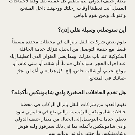
مطار جنيف الدولي. يتم تنظيم كل عملية نقل وفقاً لاحتياجات
العميل. أنت تعطينا أوقات رحلتك ووجهتك داخل المنتجع
وعنوانك ونحن نقوم بالباقي.
أين ستوصلني وسيلة نقلي إذن؟
تقوم بعض شركات النقل بإنزالك في محطات محددة مسبقاً
فقط. مع خدمة التوصيل من الجبل، تنزلك خدمة الحافلة
المكوكية عند باب منزلك. وهذا يعني العنوان الذي أعطيتنا إياه
عند إجراء الحجز، سواء كان فندقاً، أو شقة، أو مبنى عام، أو
موقع تخييم، أو شاليه خاص، إلخ. كل هذا يعني أنك لن تجرّ
حقائبك في المنتجع!
هل تخدم الحافلات الصغيرة وادي شامونيكس بأكمله؟
تقوم العديد من شركات النقل بإنزال الركاب في محطة
حافلات شامونيكس الرئيسية، والتي تقع في شاموني سود.
تغطي خدمات التوصيل إلى الجبال من مطار جنيف الدولي
وادي شامونيكس بأكمله، بما في ذلك سيرفوز وليه هوش
وشامونيكس وأرجنتير ولو تور وفالورسين.