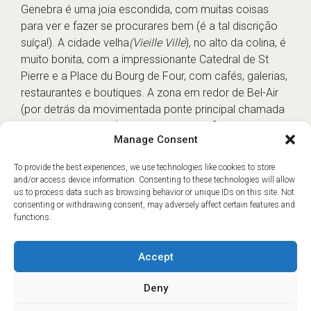
Genebra é uma joia escondida, com muitas coisas
para ver e fazer se procurares bem (é a tal discrição
suíça!). A cidade velha
(Vieille Ville
), no alto da colina, é
muito bonita, com a impressionante Catedral de St
Pierre e a Place du Bourg de Four, com cafés, galerias,
restaurantes e boutiques. A zona em redor de Bel-Air
(por detrás da movimentada ponte principal chamada
Pont du Mont Blanc) é muito boémia e fixe, com
Manage Consent
pequenos bares encantadores à beira-rio com
espreguiçadeiras na margem do rio e locais de música
To provide the best experiences, we use technologies like cookies to store
como Usine. Da mesma forma, a zona de Planpalais
and/or access device information. Consenting to these technologies will allow
tem um fabuloso mercado multicultural com muitas
us to process data such as browsing behavior or unique IDs on this site. Not
consenting or withdrawing consent, may adversely affect certain features and
bancas de comida de rua, um skatepark e parques
functions.
infantis.
Accept
Jardins botânicos e museus em abundância
Do outro lado da famosa ponte
Pont du Mont Blanc
,
Deny
dá um passeio à beira do lago, passando por todos os