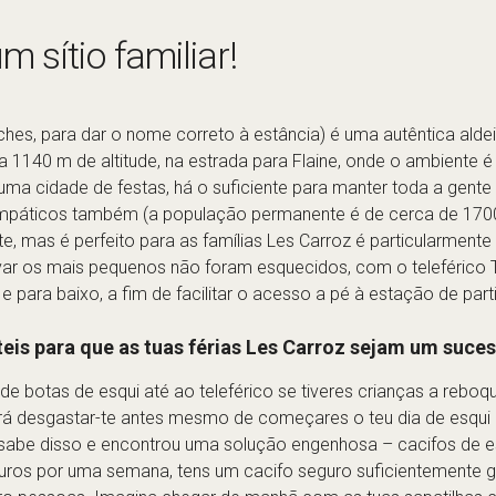
m sítio familiar!
ches, para dar o nome correto à estância) é uma autêntica ald
a 1140 m de altitude, na estrada para Flaine, onde o ambiente é
a cidade de festas, há o suficiente para manter toda a gente e
simpáticos também (a população permanente é de cerca de 1700
te, mas é perfeito para as famílias Les Carroz é particularment
ar os mais pequenos não foram esquecidos, com o teleférico T
 para baixo, a fim de facilitar o acesso a pé à estação de part
eis para que as tuas férias Les Carroz sejam um suce
otas de esqui até ao teleférico se tiveres crianças a reboque,
irá desgastar-te antes mesmo de começares o teu dia de esqui 
sabe disso e encontrou uma solução engenhosa – cacifos de esq
 euros por uma semana, tens um cacifo seguro suficientemente