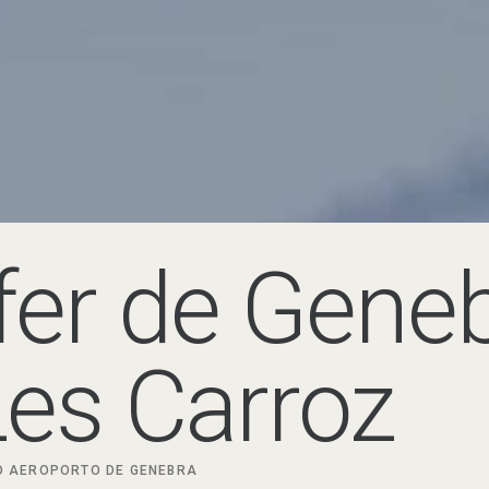
fer de Gene
Les Carroz
O
AEROPORTO DE GENEBRA