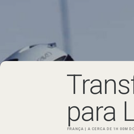
Trans
para 
FRANÇA | A
CERCA DE
1H 00M
D