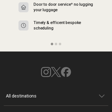
Door to door service* no lugging
R
your luggage
y
Timely & efficent bespoke
Mu
scheduling
o
All destinations