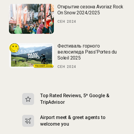
Открытие сезона Avoriaz Rock
СОБЫТИЯ
On Snow 2024/2025
СЕН 2024
Фестиваль горного
СОБЫТИЯ
велосипеда Pass’Portes du
Soleil 2025
СЕН 2024
Top Rated Reviews, 5* Google &
N
TripAdvisor
b
Airport meet & greet agents to
S
welcome you
p