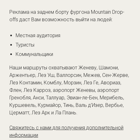
Реклама на заднем борту фургона Mountain Drop-
offs даст Вам возможность выйти на людей:
Местная аудитория
Туристы
Коммунальщики
Наши маршруты охватывают Женеву, Шамони,
Аржентьер, Лез Уш, Валлорсин, Межев, Сен-Жерве,
Лез Контамин, Комблу, Морзин, Лез Ге, Авориаз,
Флен, Лез Карроз, аэропорт Женевы, аэропорт
Гренобля, Анси, Таллуар, Эвиан-ле-Бен, Мерибель,
Куршевель, Курмайор, Тинь, Валь д’Изер, Вербье,
Церматт, Лез Арк и Ла Плань.
Свяжитесь с нами для получения дополнительной
информации