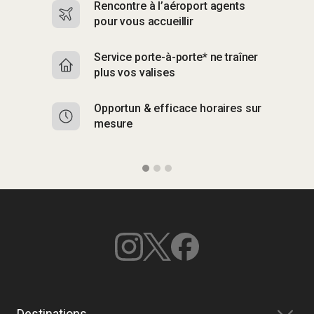
Rencontre à l’aéroport agents
S
pour vous accueillir
p
Service porte-à-porte* ne traîner
R
plus vos valises
g
Opportun & efficace horaires sur
S
mesure
b
Destinations