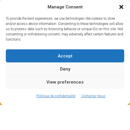
vous plaît), Hugh Grant, Phil Collins et Diana Ross sont
Manage Consent
tous des habitués de Verbier.
To provide the best experiences, we use technologies like cookies to store
and/or access device information. Consenting to these technologies will allow
us to process data such as browsing behavior or unique IDs on this site. Not
consenting or withdrawing consent, may adversely affect certain features and
functions.
Accept
Deny
View preferences
ⓘ
The new European Entry/Exit System is now in place.
Au-delà de la légendaire scène d’après-ski de
MORE INFORMATION
Verbier
Politique de confidentialité
Contactez Nous
Croiriez-vous que Verbier, c’est bien plus que du ski de
haut niveau et des après-skis au champagne ? Verbier
a tout ce qu’il faut pour accueillir non seulement les
skieurs extrêmes et les amateurs d’après-ski, mais