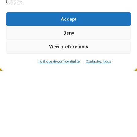
functions.
Accept
Deny
View preferences
ⓘ
The new European Entry/Exit System is now in place.
MORE INFORMATION
Politique de confidentialité
Contactez Nous