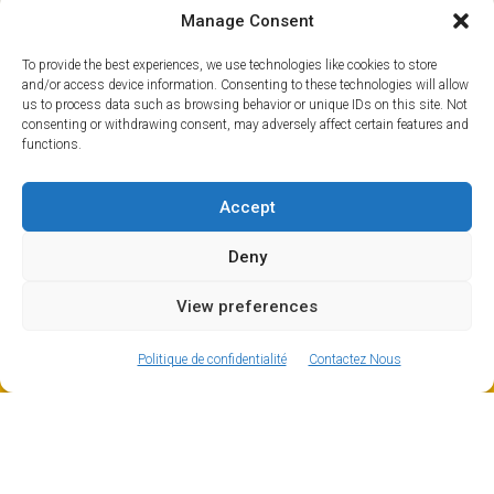
Manage Consent
To provide the best experiences, we use technologies like cookies to store
and/or access device information. Consenting to these technologies will allow
us to process data such as browsing behavior or unique IDs on this site. Not
consenting or withdrawing consent, may adversely affect certain features and
functions.
Accept
Deny
Les incontournables de Val Thorens
View preferences
ⓘ
Impossible de venir à Val Thorens sans passer par
La
The new European Entry/Exit System is now in place.
Folie Douce
, véritable institution de l’après-ski.
MORE INFORMATION
Politique de confidentialité
Contactez Nous
Accessible par les remontées Plein Sud ou Pionniers,
l’ambiance festive y est garantie !
Contrairement à son image très festive, Val Thorens
est aussi parfaitement adaptée aux familles, avec des