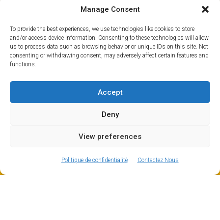
fois sur place, vous trouverez des toilettes et la plupart
Manage Consent
des aéroports disposent également d’une petite
boutique et d’un café.
To provide the best experiences, we use technologies like cookies to store
and/or access device information. Consenting to these technologies will allow
us to process data such as browsing behavior or unique IDs on this site. Not
consenting or withdrawing consent, may adversely affect certain features and
functions.
Accept
Deny
View preferences
ⓘ
The new European Entry/Exit System is now in place.
MORE INFORMATION
Politique de confidentialité
Contactez Nous
Conseils d’initiés pour l’aéroport de Genève