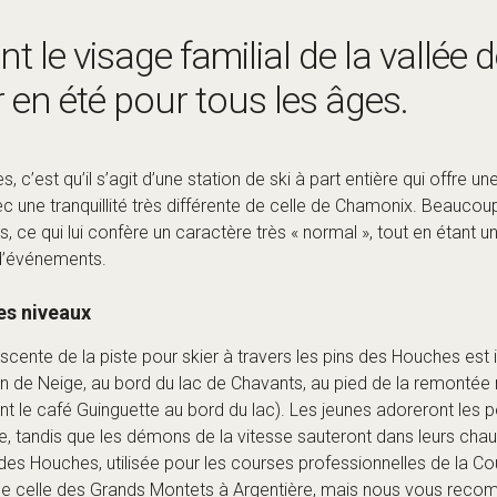
 le visage familial de la vallée
ir en été pour tous les âges.
c’est qu’il s’agit d’une station de ski à part entière qui offre u
c une tranquillité très différente de celle de Chamonix. Beaucoup
 ce qui lui confère un caractère très « normal », tout en étant
d’événements.
les niveaux
a descente de la piste pour skier à travers les pins des Houches es
in de Neige, au bord du lac de Chavants, au pied de la remontée 
t le café Guinguette au bord du lac). Les jeunes adoreront les p
e, tandis que les démons de la vitesse sauteront dans leurs chaus
des Houches, utilisée pour les courses professionnelles de la Co
 celle des Grands Montets à
Argentière
, mais nous vous reco