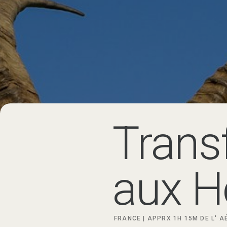
Trans
aux H
FRANCE |
APPRX
1H 15M
DE L'
AÉ