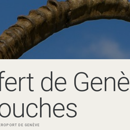
fert de Gen
ouches
ROPORT DE GENÈVE