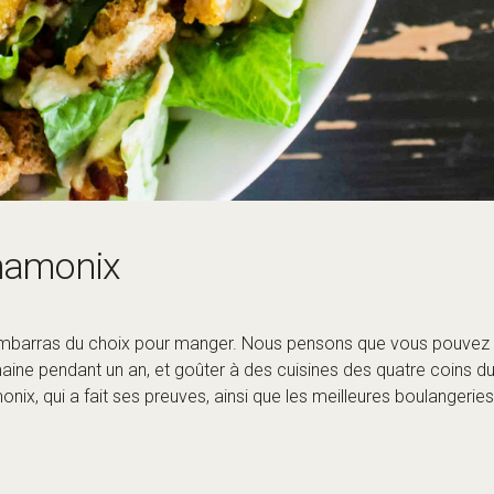
embarras du choix pour manger. Nous pensons que vous pouvez
emaine pendant un an, et goûter à des cuisines des quatre coins 
nix, qui a fait ses preuves, ainsi que les meilleures boulangeries
 la journée, pour une semaine de ski ou pour votre résidence 
ncontournables !
s levées, musique, sport et bière brassée sur place. L’étoffe des
re du déjeuner et une équipe très sympathique.
l’endroit où l’on se retrouve, où l’on mange et où l’on boit à toute