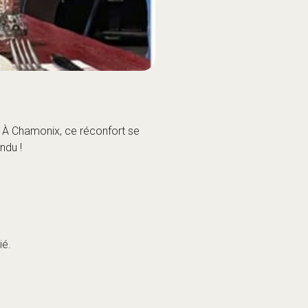
ié.
.
(Photo : LeMonchu)