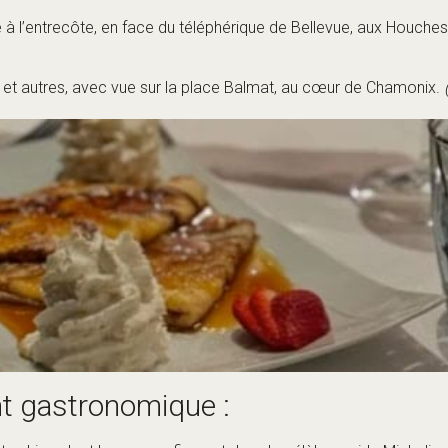
nt gastronomique :
s chics, dont beaucoup figurent dans le célèbre guide Michelin. 
llents restaurants !
 de Chamonix se trouve dans le somptueux hôtel 5* Albert Premie
Albert 1er – un excellent choix pour un luxe dans un cadre cont
 des sièges à l’intérieur donnant directement sur les eaux de la r
 Morgane avec une saveur franco-italienne.