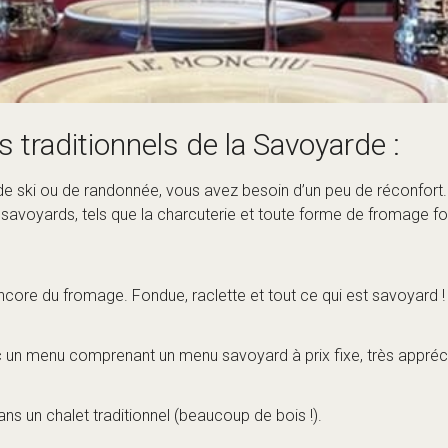
ec un menu comprenant un menu savoyard à prix fixe, très appréc
ans un chalet traditionnel (beaucoup de bois !).
e à l’entrecôte, en face du téléphérique de Bellevue, aux Houches
 et autres, avec vue sur la place Balmat, au cœur de Chamonix.