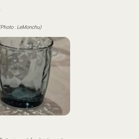
Faites jouer à fond votre carte
r.
emporain, mais confortable.
ivière Arve.