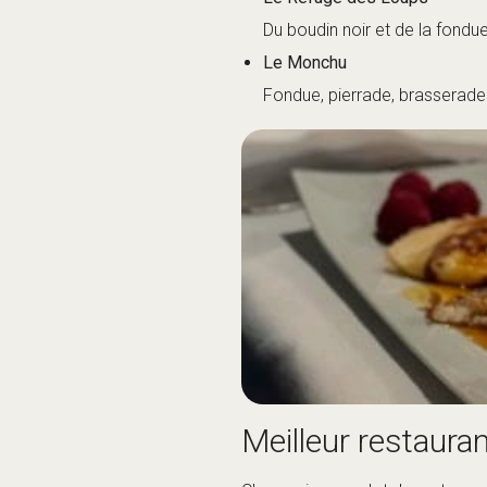
Meilleur restaura
Chamonix a son lot de restaurant
de crédit en découvrant ces exce
Restaurant Albert Premier
Le restaurant étoilé Michelin
Maison Carrier
Au sein du complexe hôtelier 
L’Atmosphère
Un favori de longue date, avec
Le Comptoir des Alpes
Restaurant moderne à l’hôtel