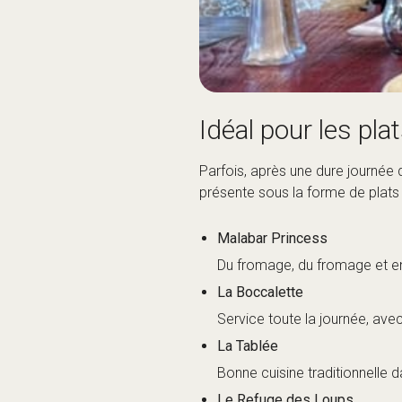
La Boccalette
Service toute la journée, av
La Tablée
Bonne cuisine traditionnelle d
Le Refuge des Loups
Du boudin noir et de la fondu
Le Monchu
Fondue, pierrade, brasserade