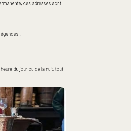
. À Chamonix, ce réconfort se
ndu !