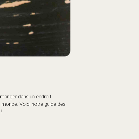
 manger dans un endroit
du monde. Voici notre guide des
 !
permanente, ces adresses sont
 légendes !
 heure du jour ou de la nuit, tout