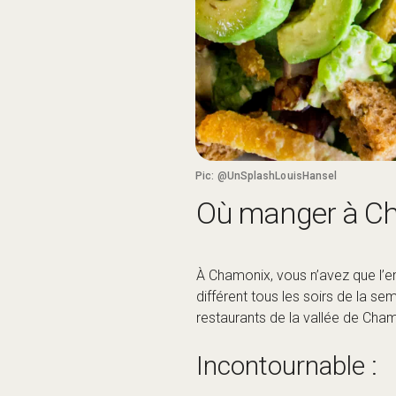
À Chamonix, vous n’avez que l’
différent tous les soirs de la s
restaurants de la vallée de Chamo
Incontournable :
Que vous soyez à Chamonix pour
des institutions chamoniardes i
MBC
Burgers, ailes de poulet, côte
Satsuki
Des repas imbattables à l’heu
Elevation
Juste à côté de la gare, c’est 
au long de l’année.