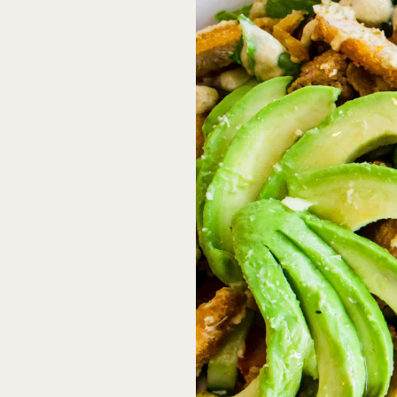
Pic: @UnSplashLouisHansel
Où manger à C