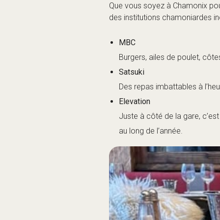
Idéal pour les pla
Parfois, après une dure journée
présente sous la forme de plats 
Malabar Princess
Du fromage, du fromage et en