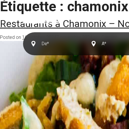
Étiquette :
chamonix 
Destinations
Restaurants à Chamonix – No
Posted on
16 octobre 2024
7 novembre 2024
par
Caroline