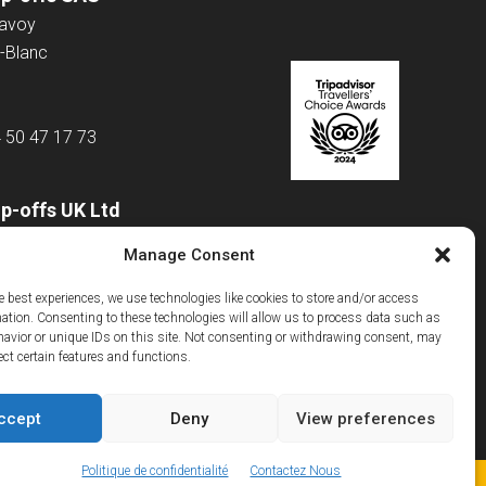
Savoy
-Blanc
4 50 47 17 73
p-offs UK Ltd
 Road
Manage Consent
e best experiences, we use technologies like cookies to store and/or access
mation. Consenting to these technologies will allow us to process data such as
m
avior or unique IDs on this site. Not consenting or withdrawing consent, may
043 4874
ect certain features and functions.
ccept
Deny
View preferences
Politique de confidentialité
Contactez Nous