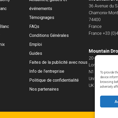
36 Avenue du 
lanc
événements
Chamonix-Mont
Témoignages
74400
Blanc
FAQs
France
France
+33 (0)
y
Conditions Générales
nix
Emploi
Mountain Dro
Guides
20-22 Wenlock
Faites de la publicité avec nous
London
Info de l’entreprise
N1 7GU
To provide th
device infor
United Kingdo
Politique de confidentialité
browsing beh
UK
+44 (0)207 
adversely aff
Nos partenaires
A