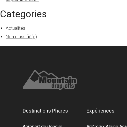
Categories
Actualités
Non classifié(e)
Destinations Phares
Expériences
Aéroport de Genève
Arc'Teryx Alpine A