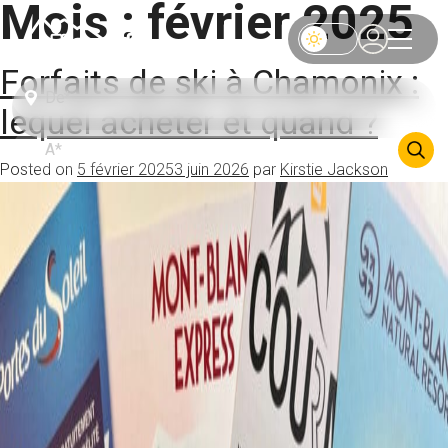
Mois :
février 2025
Forfaits de ski à Chamonix :
lequel acheter et quand ?
Posted on
5 février 2025
3 juin 2026
par
Kirstie Jackson