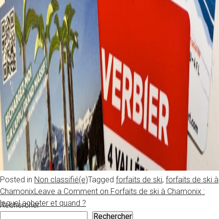
Posted in
Non classifié(e)
Tagged
forfaits de ski
,
forfaits de ski à
Chamonix
Leave a Comment
on Forfaits de ski à Chamonix :
lequel acheter et quand ?
Rechercher
Rechercher