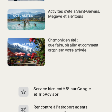
Activités d’été à Saint-Gervais,
ACTUALITÉS
Megève et alentours
Chamonix en été :
ACTUALITÉS
que faire, où aller et comment
organiser votre arrivée
Service bien coté 5* sur Google
Sk
et TripAdvisor
s
Rencontre à l’aéroport agents
S