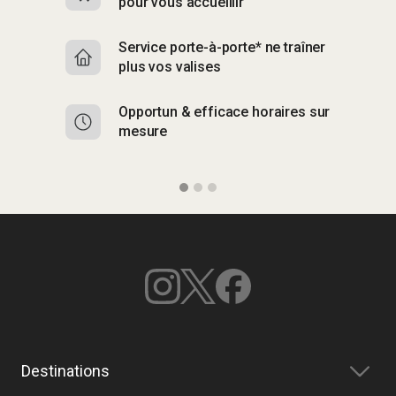
pour vous accueillir
p
Service porte-à-porte* ne traîner
R
plus vos valises
g
Opportun & efficace horaires sur
S
mesure
b
Destinations